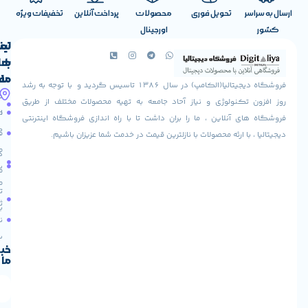
تحویل فوری
محصولات
پرداخت آنلاین
تخفیفات ویژه
اورجینال
لینک
تماس
با
های
ما
مفید
فروشگاه دیجیتالیا(الکامپ) در سال 1386 تاسیس گردید و با توجه به رشد
آدرس
شرایط
صفحه
تکنولوژی و نیاز آحاد جامعه به تهیه محصولات مختلف از طریق
ما
اصلی
مرجوعی
 آنلاین ، ما را بران داشت تا با راه اندازی فروشگاه اینترنتی
استان
کالا
فروشگاه
با ارئه محصولات با نازلترین قیمت در خدمت شما عزیزان باشیم.
قزوین
مقالات
شهرستان
درباره
البرز
سایت
ما
میدان
ما
تماس
لاله
ثبت
با ما
مجتمع
نام
آپادانا
طبقه
سریع
دوم
خبرنامه
ما
واحد
66
استان
تهران