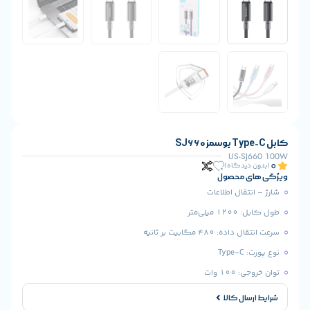
US-S
یدگاه)
 محصول
قال اطلاعات
ی‌متر
48 مگابیت بر ثانیه
T
1 وات
ال کالا