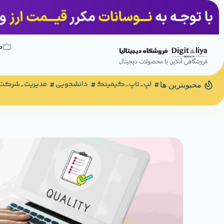
ص
لپ_تاپ_گیمینگ
دانشجویی
مدیریت_شرکت
محبوبترین ها