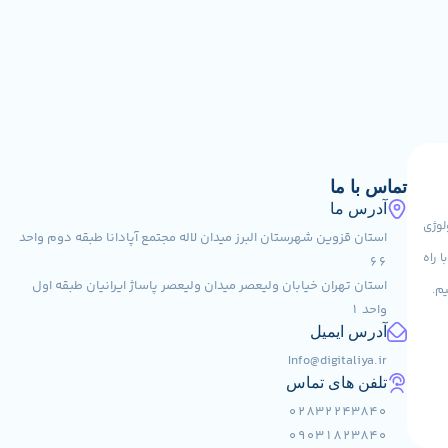
تماس با ما
آدرس ما
کنولوژی
استان قزوین شهرستان البرز میدان لاله مجتمع آپادانا طبقه دوم واحد
 راه
66
استان تهران خیابان ولیعصر میدان ولیعصر پاساژ ایرانیان طبقه اول
یم.
واحد 1
آدرس ایمیل
Info@digitaliya.ir
تلفن های تماس
02832243840
09031823840