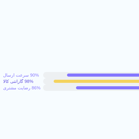
90% سرعت ارسال
98% گارانتی کالا
86% رضایت مشتری