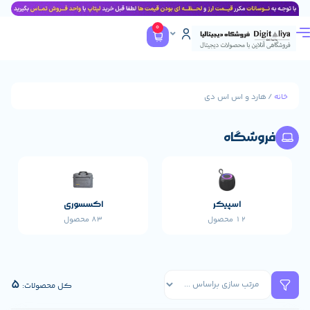
0
و اس اس دی
گاه
اسپیکر
اکسسوری
پاورب
12 محصول
83 محصول
17 محصول
5
کل محصولات: