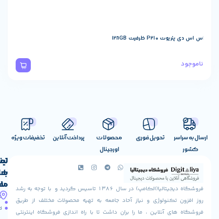
ظرفیت 128GB
تحویل فوری
محصولات
پرداخت آنلاین
تخفیفات ویژه
اورجینال
لینک
تماس
با
های
ما
مفید
فروشگاه دیجیتالیا(الکامپ) در سال 1386 تاسیس گردید و با توجه به رشد
آدرس
شرایط
صفحه
تکنولوژی و نیاز آحاد جامعه به تهیه محصولات مختلف از طریق
ما
اصلی
مرجوعی
 آنلاین ، ما را بران داشت تا با راه اندازی فروشگاه اینترنتی
استان