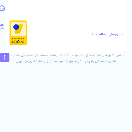
1
آدرس
ایمیل
Info@digitaliya.ir
تلفن
های
الیت ما
تماس
02832243840
09031823840
ن سایت متعلق به مجموعه الکامپ می باشد.استفاده از مطالب این وبسایت با
ف غیرتجاری» و ذکر «منبع» بلامانع است.(اجرا توسط کامران فردموینی)