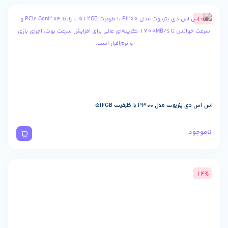
P30 با ظرفیت 512GB