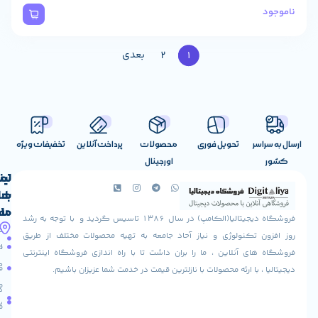
بعدی
2
1
تحویل فوری
محصولات
پرداخت آنلاین
تخفیفات ویژه
اورجینال
لینک
تماس
با
های
ما
مفید
فروشگاه دیجیتالیا(الکامپ) در سال 1386 تاسیس گردید و با توجه به رشد
آدرس
شرایط
صفحه
تکنولوژی و نیاز آحاد جامعه به تهیه محصولات مختلف از طریق
ما
اصلی
مرجوعی
 آنلاین ، ما را بران داشت تا با راه اندازی فروشگاه اینترنتی
استان
کالا
فروشگاه
با ارئه محصولات با نازلترین قیمت در خدمت شما عزیزان باشیم.
قزوین
مقالات
شهرستان
درباره
البرز
سایت
ما
میدان