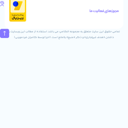
تلفن
های
الیت ما
تماس
02832243840
09031823840
ن سایت متعلق به مجموعه الکامپ می باشد.استفاده از مطالب این وبسایت با
ف غیرتجاری» و ذکر «منبع» بلامانع است.(اجرا توسط کامران فردموینی)