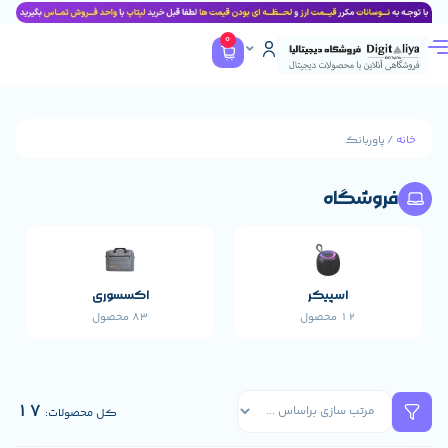
0
نک
گاه
اسپیکر
اکسسوری
پاورب
12 محصول
83 محصول
17 محصول
17
کل محصولات: