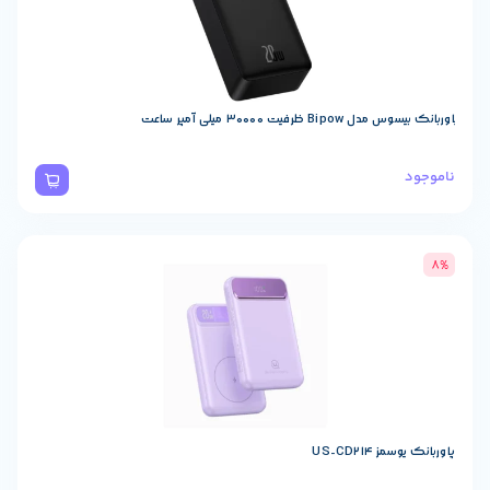
 30000 میلی آمپر ساعت
US-CD