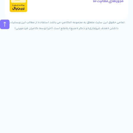
الیت ما
تماس
02832243840
09031823840
ن سایت متعلق به مجموعه الکامپ می باشد.استفاده از مطالب این وبسایت با
ف غیرتجاری» و ذکر «منبع» بلامانع است.(اجرا توسط کامران فردموینی)