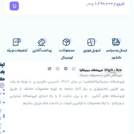
تومان
تحویل فوری
محصولات
پرداخت آنلاین
تخفیفات ویژه
اورجینال
لینک
تماس
با
های
ما
مفید
فروشگاه دیجیتالیا(الکامپ) در سال 1386 تاسیس گردید و با توجه به رشد
آدرس
شرایط
صفحه
تکنولوژی و نیاز آحاد جامعه به تهیه محصولات مختلف از طریق
ما
اصلی
مرجوعی
 آنلاین ، ما را بران داشت تا با راه اندازی فروشگاه اینترنتی
استان
کالا
فروشگاه
با ارئه محصولات با نازلترین قیمت در خدمت شما عزیزان باشیم.
قزوین
مقالات
شهرستان
درباره
البرز
سایت
ما
میدان
ما
تماس
لاله
ثبت