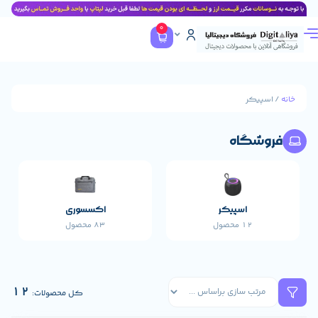
0
ر
گاه
اسپیکر
اکسسوری
پاورب
12 محصول
83 محصول
17 محصول
12
کل محصولات: