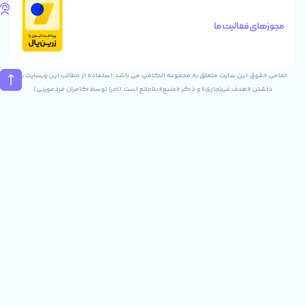
تلفن
های
الیت ما
تماس
02832243840
09031823840
ن سایت متعلق به مجموعه الکامپ می باشد.استفاده از مطالب این وبسایت با
ف غیرتجاری» و ذکر «منبع» بلامانع است.(اجرا توسط کامران فردموینی)