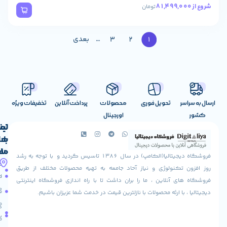
تومان
…
بعدی
3
2
1
تحویل فوری
محصولات
پرداخت آنلاین
تخفیفات ویژه
اورجینال
لینک
تماس
با
های
ما
مفید
فروشگاه دیجیتالیا(الکامپ) در سال 1386 تاسیس گردید و با توجه به رشد
آدرس
شرایط
صفحه
تکنولوژی و نیاز آحاد جامعه به تهیه محصولات مختلف از طریق
ما
اصلی
مرجوعی
 آنلاین ، ما را بران داشت تا با راه اندازی فروشگاه اینترنتی
استان
کالا
فروشگاه
با ارئه محصولات با نازلترین قیمت در خدمت شما عزیزان باشیم.
قزوین
مقالات
شهرستان
درباره
البرز
سایت
ما
میدان