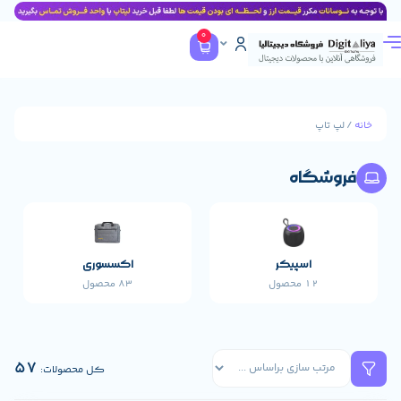
0
پ
گاه
اسپیکر
اکسسوری
پاورب
12 محصول
83 محصول
17 محصول
57
کل محصولات: