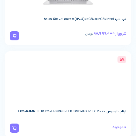
تومان
FX608JMR