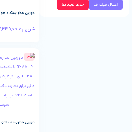
اعمال فیلتر ها
حذف فیلترها
دوربین مدار بسته داهوا مدل LMQP-A
4,449,000
شروع از
7%
دوربین مداربسته داهوا DH-HAC-B2A51P