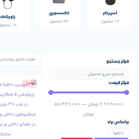
اسپیکر
اکسسوری
پاوربانک
12 محصول
83 محصول
17 محصول
فیلتر جستجو
فیلتر قیمت
13%
2,999,000
تومان
—
58,499,000
تومان
براساس برند
داهوا