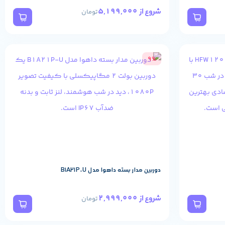
5,199,000
شروع از
تومان
9%
دوربین مدار بسته داهوا مدل B1A21P-U
2,999,000
شروع از
تومان