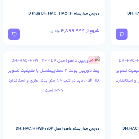
دوربین مداربسته Dahua DH-HAC-T1A51-P
4,899,000
شروع از
تومان
5%
دوربین مدار بسته داهوا مدل DH-HAC-HFW1200DP