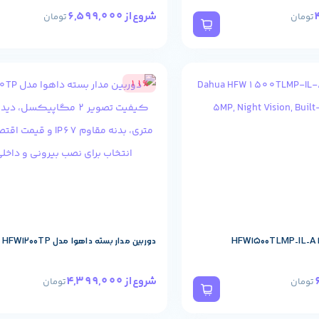
6,599,000
شروع از
تومان
تومان
11%
H
دوربین مدار بسته داهوا مدل HFW1200TP
4,399,000
شروع از
تومان
تومان