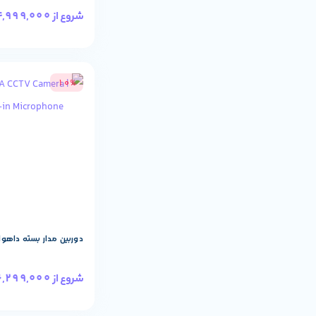
4,999,000
شروع از
10%
دوربین مدار بسته داهوا FW1500TLMP-IL-A
6,299,000
شروع از