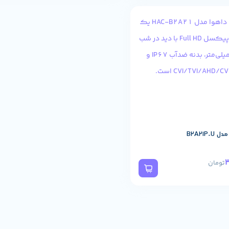
B2A21P
تومان