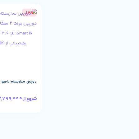
13%
دوربین مداربسته داهوا مدل -U
3,799,000
شروع از