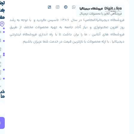
لینک
تماس
با
های
ما
مفید
فروشگاه دیجیتالیا(الکامپ) در سال 1386 تاسیس گردید و با توجه به رشد
آدرس
شرایط
صفحه
تکنولوژی و نیاز آحاد جامعه به تهیه محصولات مختلف از طریق
ما
اصلی
مرجوعی
 آنلاین ، ما را بران داشت تا با راه اندازی فروشگاه اینترنتی
استان
کالا
فروشگاه
با ارئه محصولات با نازلترین قیمت در خدمت شما عزیزان باشیم.
قزوین
مقالات
شهرستان
درباره
البرز
سایت
ما
میدان
ما
تماس
لاله
ثبت
با ما
مجتمع
نام
آپادانا
طبقه
سریع
دوم
خبرنامه
ما
واحد
66
استان
تهران
خیابان
ثبت
ولیعصر
میدان