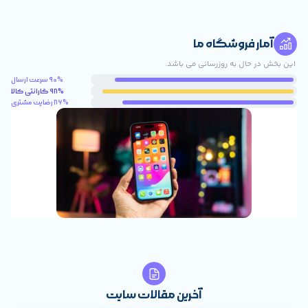
روشگاه ما
 به روزرسانی می باشد.
90% سرعت ارسال
98% گارانتی کالا
86% رضایت مشتری
آخرین مقالات سایت