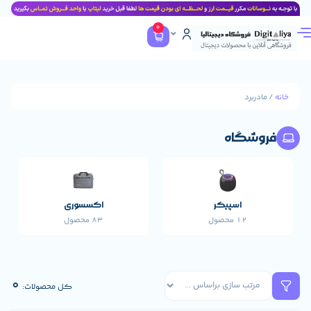
0
د
گاه
اسپیکر
اکسسوری
پاورب
12 محصول
83 محصول
17 محصول
0
کل محصولات: