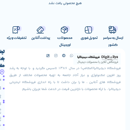
هیچ محصولی یافت نشد
تحویل فوری
محصولات
پرداخت آنلاین
تخفیفات ویژه
اورجینال
لینک
تماس
با
های
ما
مفید
فروشگاه دیجیتالیا(الکامپ) در سال 1386 تاسیس گردید و با توجه به رشد
آدرس
شرایط
صفحه
تکنولوژی و نیاز آحاد جامعه به تهیه محصولات مختلف از طریق
ما
اصلی
مرجوعی
 آنلاین ، ما را بران داشت تا با راه اندازی فروشگاه اینترنتی
استان
کالا
فروشگاه
با ارئه محصولات با نازلترین قیمت در خدمت شما عزیزان باشیم.
قزوین
مقالات
شهرستان
درباره
البرز
سایت
ما
میدان
ما
تماس
لاله
ثبت
با ما
مجتمع
نام
آپادانا