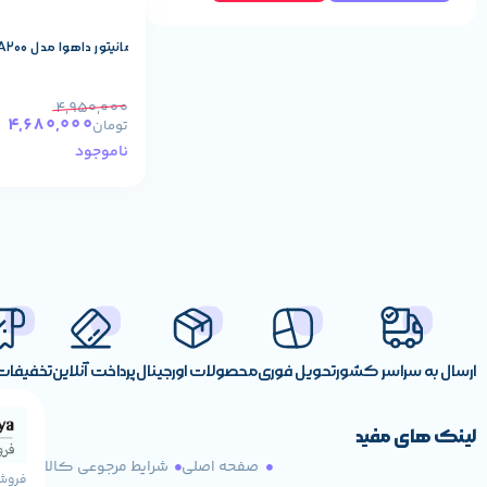
مانیتور داهوا مدل DHI-LM22 A200 سایز 22 اینچ
4,950,000
4,680,000
تومان
ناموجود
ارسال به سراسر کشور
تحویل فوری
محصولات اورجینال
پرداخت آنلاین
تخفیفات 
لینک های مفید
صفحه اصلی
شرایط مرجوعی کالا