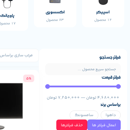
اسپیکر
اکسسوری
پاوربانک
12 محصول
83 محصول
17 محصول
فیلتر جستجو
فیلتر قیمت
5%
4,680,000
تومان
—
7,250,000
تومان
براساس برند
داهوا
سامسونگ
اعمال فیلتر ها
حذف فیلترها