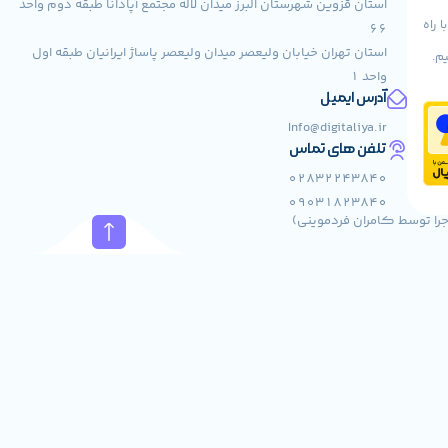
استان قزوین شهرستان البرز میدان لاله مجتمع آپادانا طبقه دوم واحد
 راه
66
استان تهران خیابان ولیعصر میدان ولیعصر پاساژ ایرانیان طبقه اول
یم.
واحد 1
آدرس ایمیل
Info@digitaliya.ir
تلفن های تماس
02832243840
09031823840
جرا توسط کامران فردموینی)