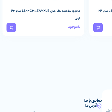
مانیتور سامسونگ مدل LS22C310EAMXUE سایز 22
مانیتور سامسونگ مدل LS24C310EAMXUE سایز 24
اینچ
ناموجود
تماس با ما
آدرس ما
کنولوژی