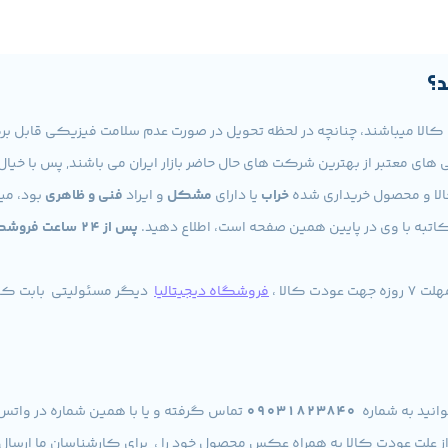
د؟
ی های معتبر از بهترین شرکت های حال حاضر بازار ایران می باشند, پس با خیال 
کالا و محصول خریداری شده
خراب
یا دارای
مشکل
و ایراد
فنی و ظاهری
بود، می
به با وی در پایین همین صفحه است، اطلاع دهید.
پس از 24 ساعت 
کالا ،
فروشگاه دیجیتالیا
دیگر مسئولیتی بابت کالا
انید به شماره
09031823840
تماس گرفته و یا با همین شماره در واتس آ
 علت عودت کالا به همراه عکس محصول خود را ، برای کارشناسان ما ارسال