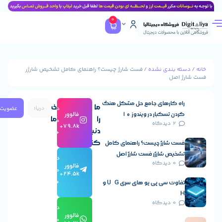
0
بندی نشده
/ فست شارژ چیست؟ راهنمای کامل تشخیص شارژر
صل
 کارهای جامع حل مشکل هنگ
ما
خبرنامه
عضویت
دنبال
فالوور
 تسکبار در ویندوز ۱۰
را
ما
کردن
2 دیدگاه
79.8k+
دنبال
+
کنید
 شارژ چیست؟ راهنمای کامل
یص شارژر فست شارژ اصل
دنبال
0 دیدگاه
فالوور
کردن
24.5k+
+
تفاوت سی پی یو های سری U , G و
0 دیدگاه
دنبال
فالوور
کردن