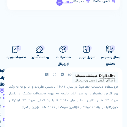
2 دیدگاه
30 ژانویه 2025
مطالعه
تحویل فوری
محصولات
پرداخت آنلاین
تخفیفات ویژه
اورجینال
لینک
تماس
با
های
ما
مفید
فروشگاه دیجیتالیا(الکامپ) در سال 1386 تاسیس گردید و با توجه به رشد
آدرس
شرایط
صفحه
تکنولوژی و نیاز آحاد جامعه به تهیه محصولات مختلف از طریق
ما
اصلی
مرجوعی
 آنلاین ، ما را بران داشت تا با راه اندازی فروشگاه اینترنتی
استان
کالا
فروشگاه
با ارئه محصولات با نازلترین قیمت در خدمت شما عزیزان باشیم.
قزوین
مقالات
شهرستان
درباره
البرز
سایت
ما
میدان
ما