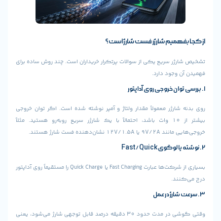
میم شارژر فست شارژ است؟
 سریع یکی از سوالات پرتکرار خریداران است. چند روش ساده برای
جود دارد.
رژر معمولاً مقدار ولتاژ و آمپر نوشته شده است. اگر توان خروجی
بیشتر از ۱۰ وات باشد، احتمالاً با یک شارژر سریع روبه‌رو هستید. مثلاً
‌دهنده فست شارژ هستند.
بسیاری از شرکت‌ها عبارت Fast Charging یا Quick Charge را مستقیماً روی آداپتور
.
وقتی گوشی در مدت حدود ۳۰ دقیقه درصد قابل توجهی شارژ می‌شود، یعنی