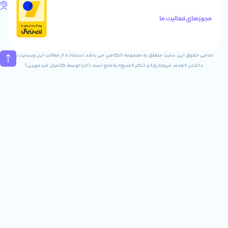
تلفن
های
الیت ما
تماس
02832243840
09031823840
ن سایت متعلق به مجموعه الکامپ می باشد.استفاده از مطالب این وبسایت با
ف غیرتجاری» و ذکر «منبع» بلامانع است.(اجرا توسط کامران فردموینی)