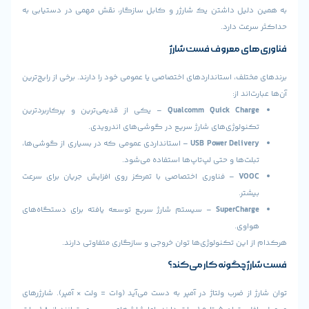
یل داشتن یک شارژر و کابل سازگار، نقش مهمی در دستیابی به
 دارد.
ی معروف فست شارژ
ف، استانداردهای اختصاصی یا عمومی خود را دارند. برخی از رایج‌ترین
د از:
Qualcomm Quick Cha
– یکی از قدیمی‌ترین و پرکاربردترین
لوژی‌های شارژ سریع در گوشی‌های اندرویدی.
USB Power Deli
– استانداردی عمومی که در بسیاری از گوشی‌ها،
‌ها و حتی لپ‌تاپ‌ها استفاده می‌شود.
V
– فناوری اختصاصی با تمرکز روی افزایش جریان برای سرعت
ر.
SuperCh
– سیستم شارژ سریع توسعه یافته برای دستگاه‌های
وی.
ین تکنولوژی‌ها توان خروجی و سازگاری متفاوتی دارند.
چگونه کار می‌کند؟
 ضرب ولتاژ در آمپر به دست می‌آید (وات = ولت × آمپر). شارژرهای