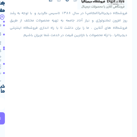
با
های
ما
مفید
فروشگاه دیجیتالیا(الکامپ) در سال 1386 تاسیس گردید و با توجه به رشد
آدرس
شرایط
صفحه
تکنولوژی و نیاز آحاد جامعه به تهیه محصولات مختلف از طریق
ما
اصلی
مرجوعی
 آنلاین ، ما را بران داشت تا با راه اندازی فروشگاه اینترنتی
استان
کالا
فروشگاه
با ارئه محصولات با نازلترین قیمت در خدمت شما عزیزان باشیم.
قزوین
مقالات
شهرستان
درباره
البرز
سایت
ما
میدان
ما
تماس
لاله
ثبت
با ما
مجتمع
نام
آپادانا
طبقه
سریع
دوم
خبرنامه
ما
واحد
66
استان
تهران
خیابان
ثبت
ولیعصر
میدان
ولیعصر