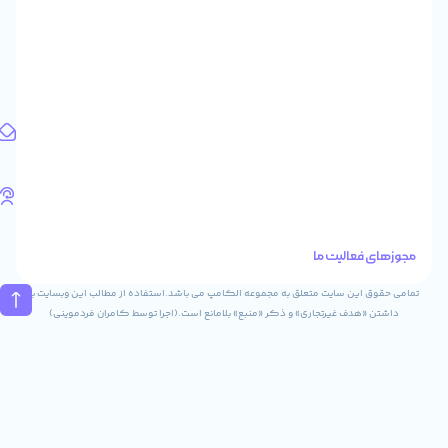
پاساژ
ایرانیان
طبقه
اول
واحد
1
آدرس
ایمیل
Info@digitaliya.ir
تلفن
های
تماس
الیت ما
02832243840
09031823840
ن سایت متعلق به مجموعه الکامپ می باشد.استفاده از مطالب این وبسایت با
ف غیرتجاری» و ذکر «منبع» بلامانع است.(اجرا توسط کامران فردموینی)