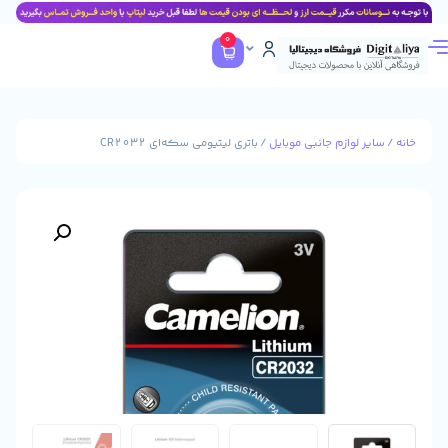
0
وازم جانبی موبایل
/ باتری لیتیومی سکه‌ای CR2032