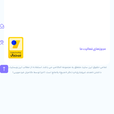
ایرانیان
طبقه
اول
واحد
1
آدرس
ایمیل
Info@digitaliya.ir
تلفن
های
الیت ما
تماس
02832243840
09031823840
ن سایت متعلق به مجموعه الکامپ می باشد.استفاده از مطالب این وبسایت با
ف غیرتجاری» و ذکر «منبع» بلامانع است.(اجرا توسط کامران فردموینی)