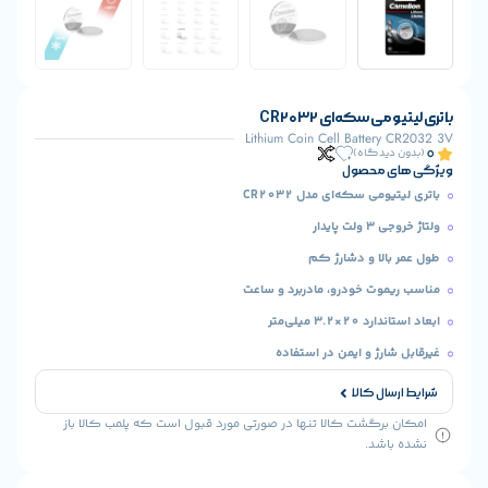
 سکه‌ای CR2032
Lithium Coin Cell Batter
یدگاه)
 محصول
می سکه‌ای مدل CR2032
ایدار
الا و دشارژ کم
وت خودرو، مادربرد و ساعت
3. میلی‌متر
رژ و ایمن در استفاده
ال کالا
رگشت کالا تنها در صورتی مورد قبول است که پلمب کالا باز
شد.