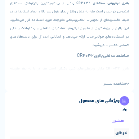
 سکه‌ای CR2032
یکی از پرکاربردترین باتری‌های سکه‌ای
هان است که به دلیل ولتاژ پایدار، طول عمر بالا و ابعاد استاندارد، در
ای از تجهیزات الکترونیکی کوچک مورد استفاده قرار می‌گیرد.
ا بهره‌گیری از فناوری لیتیوم، عملکردی مطمئن و یکنواخت را حتی
های طولانی‌مدت ارائه می‌دهد و انتخابی ایده‌آل برای دستگاه‌های
ب می‌شود.
اتری CR2032
باتری CR2032 دارای ویژگی‌های فنی دقیقی است که آن را به یک گزینه
هانی تبدیل کرده است:
یشتر
باتری:
لیتیومی سکه‌ای (Lithium Coin Cell)
CR2032
ی‌های محصول
 نامی:
3 ولت
ت تقریبی:
220 تا 240 میلی‌آمپر ساعت
20 میلی‌متر
مت:
3.2 میلی‌متر
یت شارژ:
غیرقابل شارژ