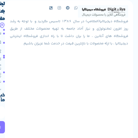
لینک
تماس
با
های
ما
مفید
فروشگاه دیجیتالیا(الکامپ) در سال 1386 تاسیس گردید و با توجه به رشد
آدرس
شرایط
صفحه
تکنولوژی و نیاز آحاد جامعه به تهیه محصولات مختلف از طریق
ما
اصلی
مرجوعی
 آنلاین ، ما را بران داشت تا با راه اندازی فروشگاه اینترنتی
استان
کالا
فروشگاه
با ارئه محصولات با نازلترین قیمت در خدمت شما عزیزان باشیم.
قزوین
مقالات
شهرستان
درباره
البرز
سایت
ما
میدان
ما
تماس
لاله
ثبت
با ما
مجتمع
نام
آپادانا
طبقه
سریع
دوم
خبرنامه
ما
واحد
66
استان
تهران
خیابان
ثبت
ولیعصر
میدان