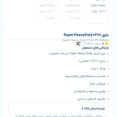
Super Heavy Duty 6F22
یدگاه)
 محصول
د)
تگاه‌های کم‌مصرف
رژ
صرفه و اقتصادی
نگی و اداری
ال کالا
رگشت کالا تنها در صورتی مورد قبول است که پلمب کالا باز