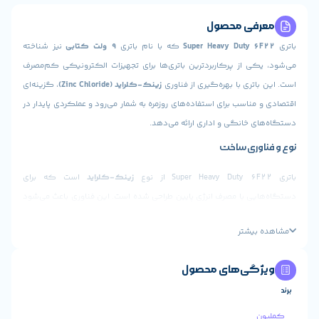
ی محصول
Super Heavy Duty
که با نام باتری
9 ولت کتابی
نیز شناخته
 از پرکاربردترین باتری‌ها برای تجهیزات الکترونیکی کم‌مصرف
ری با بهره‌گیری از فناوری
زینک-کلراید (Zinc Chloride)
، گزینه‌ای
اسب برای استفاده‌های روزمره به شمار می‌رود و عملکردی پایدار در
خانگی و اداری ارائه می‌دهد.
ری ساخت
زینک-کلراید
است که برای
 با مصرف انرژی پایین طراحی شده است. این فناوری باعث می‌شود
فاده‌های معمولی، ولتاژ یکنواخت و قابل‌اعتمادی داشته باشد و در
یشتر
 مقرون‌به‌صرفه‌ای ارائه دهد.
تار فیزیکی
ی‌های محصول
ژ خروجی:
9 ولت
:
6F22 (کتابی)