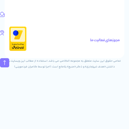
واحد
1
آدرس
ایمیل
Info@digitaliya.ir
تلفن
های
الیت ما
تماس
02832243840
09031823840
ن سایت متعلق به مجموعه الکامپ می باشد.استفاده از مطالب این وبسایت با
ف غیرتجاری» و ذکر «منبع» بلامانع است.(اجرا توسط کامران فردموینی)