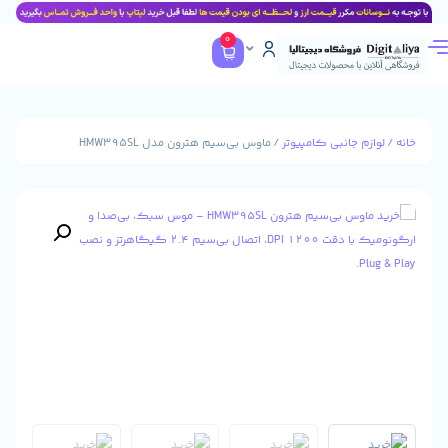
0
جانبی کامپیوتر
/ ماوس بی‌سیم هترون مدل HMW395SL