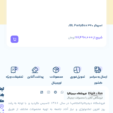
اسپیکر JBL PartyBox 120
57,190,000
شروع از
تومان
تحویل فوری
محصولات
پرداخت آنلاین
تخفیفات ویژه
اورجینال
لینک
تماس
با
های
ما
مفید
فروشگاه دیجیتالیا(الکامپ) در سال 1386 تاسیس گردید و با توجه به رشد
آدرس
شرایط
صفحه
تکنولوژی و نیاز آحاد جامعه به تهیه محصولات مختلف از طریق
ما