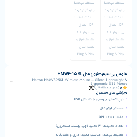
هترون مدل HMW395SL
Hatron HMW395SL Wireless Mouse – Silent, Li
Ergonomic
یدگاه)
 محصول
 بی‌سیم با دانگل USB
تیکال
 راست، اسکرول)
دا: مناسب محیط اداری و کتابخانه