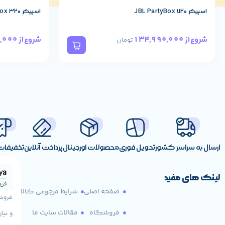
اسپیکر JBL PartyBox 720
اسپیکر JBL PartyBox 320
78,490,000
134,990,000
شروع از
شروع از
تومان
ارسال به سراسر کشور
تحویل فوری
محصولات اورجینال
پرداخت آنلاین
تخفیفات 
لینک های مفید
صفحه اصلی
شرایط مرجوعی کالا
فروشگاه
مقالات سایت ما
و نیا