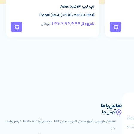
لپ تاپ Asus X1504
Core7(150U)/8GB/512GB/Intel
106,990,000
شروع از
تومان
تماس با ما
آدرس ما
کنولوژی
استان قزوین شهرستان البرز میدان لاله مجتمع آپادانا طبقه دوم واحد
 راه
66