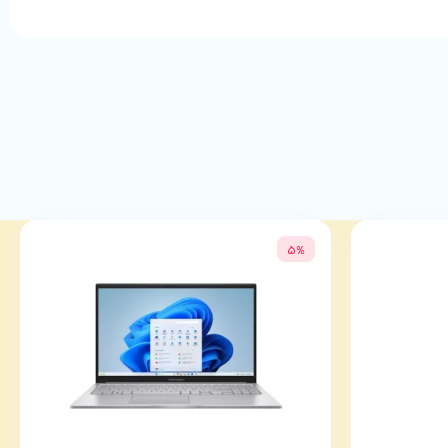
ترکیبی از راحتی، کارایی و قیمت مناسب است. اگر به دنبال یک ماوس ساده و بی‌سیم برای کارهای روزمره هستید که تجربه‌ای بی‌صدا و خوش‌دست ارائه دهد، HMW120SL
5%