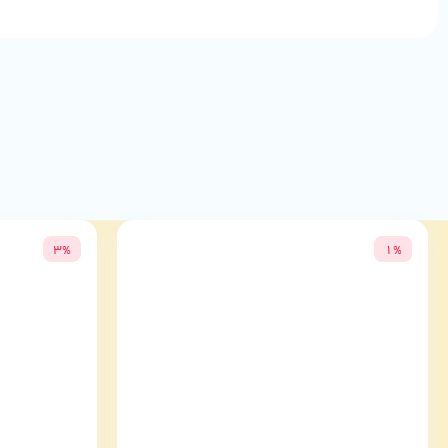
استفاده در محیط‌های آرام و دفاتر کاری
کار با لپ‌تاپ و کامپیوترهای رومیزی
جمع‌بندی
ماوس بی سیم هترون مدل HMW120SL
انتخاب ایده‌آلی برای شماست.
شما می‌توانید این محصول و سایر
موس
های دیگر را با
گارانتی الماس 
3%
1%