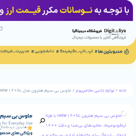
لپ_تاپ_گیمینگ
دانشجویی
مدیریت_شرکت
محبوبترین ها
خانه
/
لوازم جانبی کامپیوتر
/ ماوس بی سیم هترون مدل HMW120SL
ماوس بی سیم هترون
 for Everyday Use
0
(بدون دیدگاه)
ویژگی های محصو