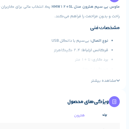
ماوس بی سیم هترون مدل HMW120SL
یک انتخاب عالی برای کاربرا
راحت و بدون مزاحمت را فراهم می‌کند.
مشخصات فنی
نوع اتصال:
بی‌سیم با دانگل USB
فرکانس ارتباط:
2.4 گیگاهرتز
برد کاری:
تا 10 متر
حسگر:
اپتیکال
دقت (DPI):
قابل تنظیم تا 1600 DPI
مشاهده بیشتر
تعداد کلید:
6 (شامل کلیدهای چپ و راست، اسکرول و کلید تنظیم DPI)
باتری:
دو عدد باتری قلمی (AA)
ویژگی‌های محصول
وزن و ابعاد:
وزن 66 گرم، ابعاد تقریبی 101 × 67 × 32 میلی‌متر
برند
هترون
طراحی:
ارگونومیک، مناسب دست راست
ویژگی خاص:
کلیک‌ها و اسکرول بی‌صدا