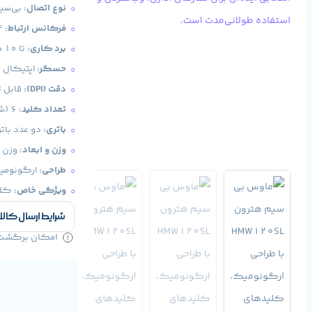
نوع اتصال:
بی‌سیم 
فرکانس ارتباط:
2.4 گیگاهرتز
برد کاری:
تا 10 متر
حسگر:
اپتیکال
دقت (DPI):
قابل تنظیم
تعداد کلید:
6 (شامل کلیدهای چپ و راست، اسکرول و کلید تنظیم DPI)
باتری:
دو عدد باتری 
وزن و ابعاد:
وزن 66 گرم، ابعاد تقریبی 101 × 67 × 32 میلی‌متر
طراحی:
ارگونومی
ویژگی خاص:
کلی
شرایط ارسال کالا
امکان برگشت کا