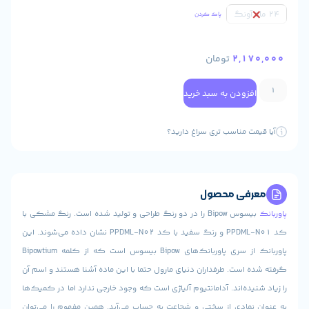
پاک کردن
2,
تومان
ودن به سبد خرید
 مناسب تری سراغ دارید؟
ی محصول
بیسوس Bipow را در دو رنگ طراحی و تولید شده است. رنگ مشکی با
کد PPDML-N01 و رنگ سفید با کد PPDML-N02 نشان داده می‌شوند. این
پاوربانک از سری پاوربانک‌های Bipow بیسوس است که از کلمه Bipowtium
ست. طرفداران دنیای مارول حتما با این ماده آشنا هستند و اسم آن
ه‌اند. آدامانتیوم آلیاژی است که وجود خارجی ندارد اما در کمیک‌ها
ادی از سختی و شجاعت به حساب می‌آید. همین مفهوم را می‌توان