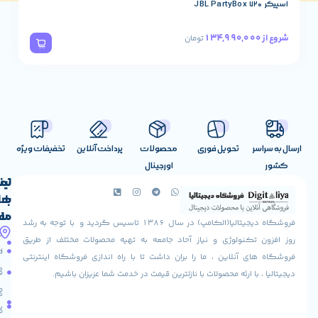
اسپیکر JBL PartyBox 320
78,490,000
شروع از
تومان
تحویل فوری
محصولات
پرداخت آنلاین
تخفیفات ویژه
اورجینال
لینک
تماس
با
های
ما
مفید
فروشگاه دیجیتالیا(الکامپ) در سال 1386 تاسیس گردید و با توجه به رشد
آدرس
شرایط
صفحه
تکنولوژی و نیاز آحاد جامعه به تهیه محصولات مختلف از طریق
ما
اصلی
مرجوعی
 آنلاین ، ما را بران داشت تا با راه اندازی فروشگاه اینترنتی
استان
کالا
فروشگاه
با ارئه محصولات با نازلترین قیمت در خدمت شما عزیزان باشیم.
قزوین
مقالات
شهرستان
درباره
البرز
سایت
ما