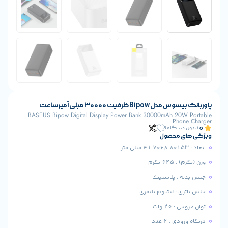
ظرفیت 30000 میلی آمپر ساعت
BASEUS Bipow Digital Display Power Bank 30000mAh 20
Pho
یدگاه)
 محصول
 گرم
: پلاستیک
 : لیتیوم پلیمری
2 وات
: 2 عدد