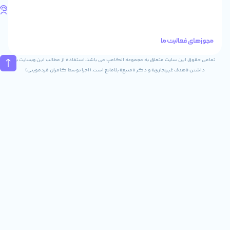
تلفن
های
تماس
الیت ما
02832243840
09031823840
ن سایت متعلق به مجموعه الکامپ می باشد.استفاده از مطالب این وبسایت با
ف غیرتجاری» و ذکر «منبع» بلامانع است.(اجرا توسط کامران فردموینی)