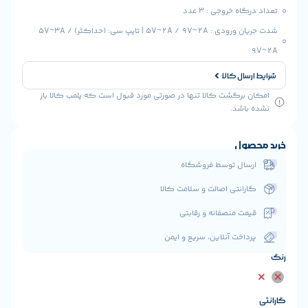
 خروجی : 3 عدد
شدت جریان ورودی : 5V~2A / 9V~2A | تایپ سی: (حداکثر) 5V~3A /
ال کالا
رگشت کالا تنها در صورتی مورد قبول است که پلمب کالا باز
شد.
ول
ال توسط فروشگاه
انتی اصالت و سلامت کالا
ت منصفانه و رقابتی
اخت آنلاین، سریع و ایمن