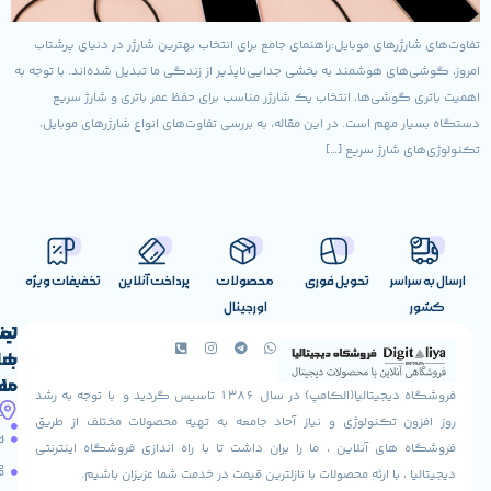
ای موبایل:راهنمای جامع برای انتخاب بهترین شارژر در دنیای پرشتاب
هوشمند به بخشی جدایی‌ناپذیر از زندگی ما تبدیل شده‌اند. با توجه به
ی‌ها، انتخاب یک شارژر مناسب برای حفظ عمر باتری و شارژ سریع
 است. در این مقاله، به بررسی تفاوت‌های انواع شارژرهای موبایل،
رژ سریع […]
تحویل فوری
محصولات
پرداخت آنلاین
تخفیفات ویژه
اورجینال
لینک
تماس
با
های
ما
مفید
فروشگاه دیجیتالیا(الکامپ) در سال 1386 تاسیس گردید و با توجه به رشد
آدرس
شرایط
صفحه
تکنولوژی و نیاز آحاد جامعه به تهیه محصولات مختلف از طریق
ما
اصلی
مرجوعی
 آنلاین ، ما را بران داشت تا با راه اندازی فروشگاه اینترنتی
استان
کالا
فروشگاه
با ارئه محصولات با نازلترین قیمت در خدمت شما عزیزان باشیم.
قزوین