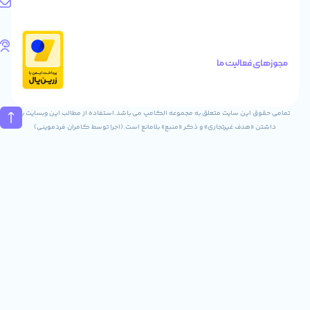
آدرس
ایمیل
Info@digitaliya.ir
تلفن
های
الیت ما
تماس
02832243840
09031823840
ن سایت متعلق به مجموعه الکامپ می باشد.استفاده از مطالب این وبسایت با
ف غیرتجاری» و ذکر «منبع» بلامانع است.(اجرا توسط کامران فردموینی)