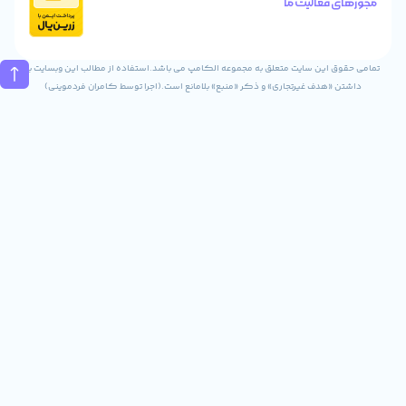
الیت ما
تماس
02832243840
09031823840
ن سایت متعلق به مجموعه الکامپ می باشد.استفاده از مطالب این وبسایت با
ف غیرتجاری» و ذکر «منبع» بلامانع است.(اجرا توسط کامران فردموینی)