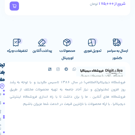
تومان
تحویل فوری
محصولات
پرداخت آنلاین
تخفیفات ویژه
اورجینال
لینک
تماس
با
های
ما
مفید
فروشگاه دیجیتالیا(الکامپ) در سال 1386 تاسیس گردید و با توجه به رشد
آدرس
شرایط
صفحه
تکنولوژی و نیاز آحاد جامعه به تهیه محصولات مختلف از طریق
ما
اصلی
مرجوعی
 آنلاین ، ما را بران داشت تا با راه اندازی فروشگاه اینترنتی
استان
کالا
فروشگاه
با ارئه محصولات با نازلترین قیمت در خدمت شما عزیزان باشیم.
قزوین
مقالات
شهرستان
درباره
البرز
سایت
ما
میدان
ما
تماس
لاله
ثبت