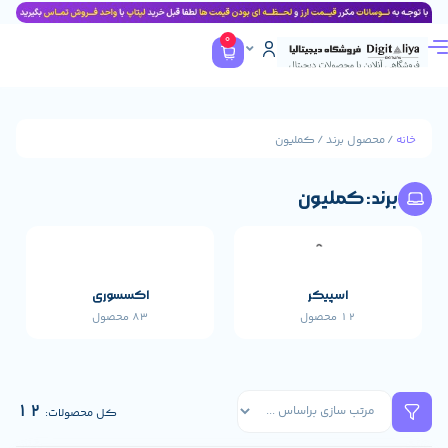
0
 برند / کملیون
 کملیون
اسپیکر
اکسسوری
پاورب
12 محصول
83 محصول
17 محصول
12
کل محصولات: