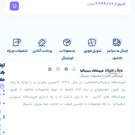
تومان
تحویل فوری
محصولات
پرداخت آنلاین
تخفیفات ویژه
اورجینال
لینک
تماس
با
های
ما
مفید
فروشگاه دیجیتالیا(الکامپ) در سال 1386 تاسیس گردید و با توجه به رشد
آدرس
شرایط
صفحه
تکنولوژی و نیاز آحاد جامعه به تهیه محصولات مختلف از طریق
ما
اصلی
مرجوعی
 آنلاین ، ما را بران داشت تا با راه اندازی فروشگاه اینترنتی
استان
کالا
فروشگاه
با ارئه محصولات با نازلترین قیمت در خدمت شما عزیزان باشیم.
قزوین
مقالات
شهرستان
درباره
البرز
سایت
ما
میدان
ما
تماس
لاله
ثبت