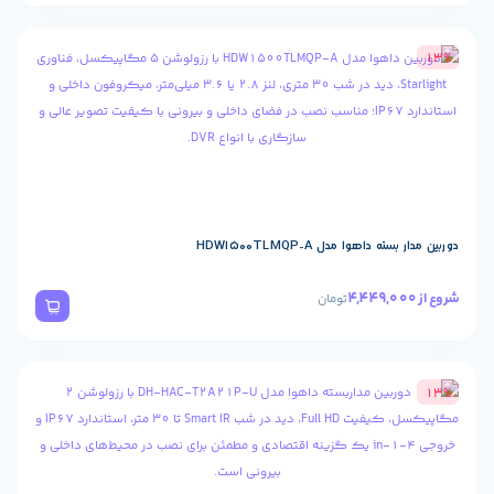
اهوا مدل HDW1500TLMQP-A
تومان