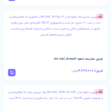
ا DH-HAC-B2A51P
تومان