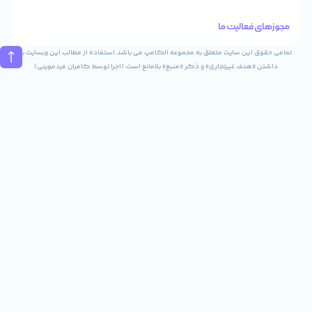
تماس
الیت ما
02832243840
09031823840
ن سایت متعلق به مجموعه الکامپ می باشد.استفاده از مطالب این وبسایت با
ف غیرتجاری» و ذکر «منبع» بلامانع است.(اجرا توسط کامران فردموینی)