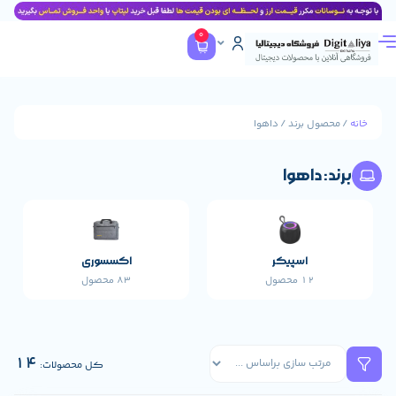
0
 برند / داهوا
داهوا
اسپیکر
اکسسوری
پاورب
12 محصول
83 محصول
17 محصول
14
کل محصولات: