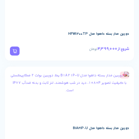
 داهوا مدل HFW1200TP
تومان
 داهوا مدل B1A21P-U