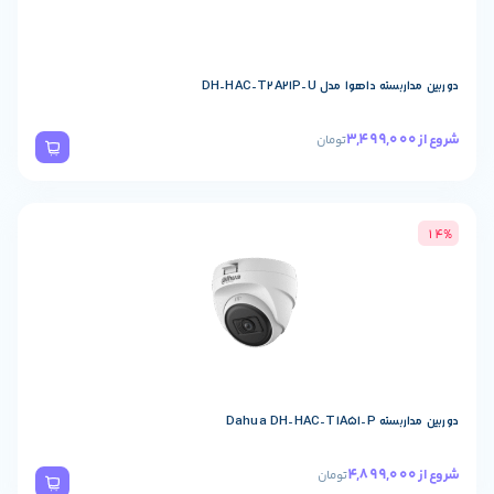
وا مدل DH-HAC-T2A21P-U
تومان
Dahua DH
تومان