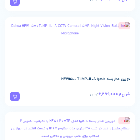
ا HFW1500TLMP-IL-A
تومان