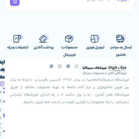
تحویل فوری
محصولات
پرداخت آنلاین
تخفیفات ویژه
اورجینال
لینک
تماس
با
های
ما
مفید
فروشگاه دیجیتالیا(الکامپ) در سال 1386 تاسیس گردید و با توجه به رشد
آدرس
شرایط
صفحه
تکنولوژی و نیاز آحاد جامعه به تهیه محصولات مختلف از طریق
ما
اصلی
مرجوعی
 آنلاین ، ما را بران داشت تا با راه اندازی فروشگاه اینترنتی
استان
کالا
فروشگاه
با ارئه محصولات با نازلترین قیمت در خدمت شما عزیزان باشیم.
قزوین
مقالات
شهرستان
درباره
البرز
سایت
ما
میدان
ما
تماس
لاله
ثبت
با ما
مجتمع