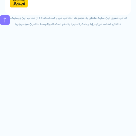
تماس
02832243840
09031823840
ن سایت متعلق به مجموعه الکامپ می باشد.استفاده از مطالب این وبسایت با
ف غیرتجاری» و ذکر «منبع» بلامانع است.(اجرا توسط کامران فردموینی)