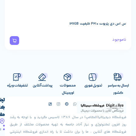
ظرفیت 128GB
تحویل فوری
محصولات
پرداخت آنلاین
تخفیفات ویژه
اورجینال
لینک
تماس
با
های
ما
مفید
فروشگاه دیجیتالیا(الکامپ) در سال 1386 تاسیس گردید و با توجه به رشد
آدرس
شرایط
صفحه
تکنولوژی و نیاز آحاد جامعه به تهیه محصولات مختلف از طریق
ما
اصلی
مرجوعی
 آنلاین ، ما را بران داشت تا با راه اندازی فروشگاه اینترنتی
استان