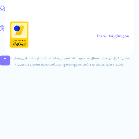
1
آدرس
ایمیل
Info@digitaliya.ir
تلفن
های
الیت ما
تماس
02832243840
09031823840
ن سایت متعلق به مجموعه الکامپ می باشد.استفاده از مطالب این وبسایت با
ف غیرتجاری» و ذکر «منبع» بلامانع است.(اجرا توسط کامران فردموینی)