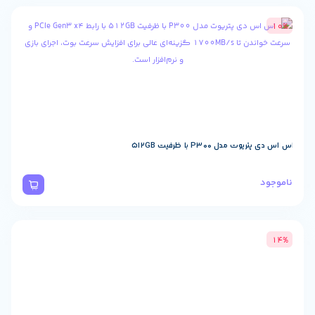
P30 با ظرفیت 512GB