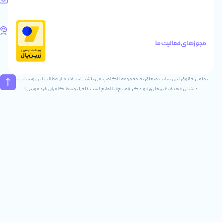
ایمیل
Info@digitaliya.ir
تلفن
های
الیت ما
تماس
02832243840
09031823840
ن سایت متعلق به مجموعه الکامپ می باشد.استفاده از مطالب این وبسایت با
ف غیرتجاری» و ذکر «منبع» بلامانع است.(اجرا توسط کامران فردموینی)