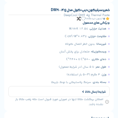
 دیپ کول مدل DM9 – 4g
DeepCool DM9 4g The
یدگاه)
 محصول
رتی
: ≥۱۲.۵ W/m·K
ارتی
: ≤۰.۰۳°C·cm²/W
بدون خطر اتصال کوتاه
ه
: متعادل برای پخش آسان
ی
: -۵۰°C تا +۲۴۰°C
 (در شرایط معمول)
: سرنگ پلاستیکی با نوک باریک
ال کالا
رگشت کالا تنها در صورتی مورد قبول است که پلمب کالا باز
شد.