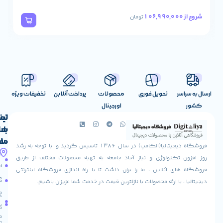
52,490,000
شروع از
تومان
تحویل فوری
محصولات
پرداخت آنلاین
تخفیفات ویژه
اورجینال
لینک
تماس
با
های
ما
مفید
فروشگاه دیجیتالیا(الکامپ) در سال 1386 تاسیس گردید و با توجه به رشد
آدرس
شرایط
صفحه
تکنولوژی و نیاز آحاد جامعه به تهیه محصولات مختلف از طریق
ما
اصلی
مرجوعی
 آنلاین ، ما را بران داشت تا با راه اندازی فروشگاه اینترنتی
استان
کالا
فروشگاه
با ارئه محصولات با نازلترین قیمت در خدمت شما عزیزان باشیم.
قزوین
مقالات
شهرستان
درباره
البرز
سایت
ما
میدان
ما
تماس