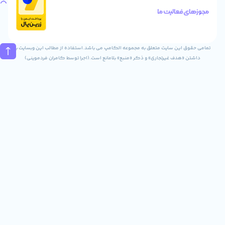
های
الیت ما
تماس
02832243840
09031823840
ن سایت متعلق به مجموعه الکامپ می باشد.استفاده از مطالب این وبسایت با
ف غیرتجاری» و ذکر «منبع» بلامانع است.(اجرا توسط کامران فردموینی)