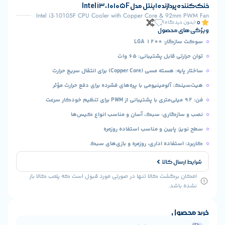
ه اینتل مدل Intel i3-10105F
Intel i3-10105F CPU Cooler with Copper Core & 92
یدگاه)
 محصول
LGA 1200
قابل پشتیبانی: ۶۵ وات
(Copper Core) برای انتقال سریع حرارت
 آلومینیومی با پره‌های فشرده برای دفع حرارت مؤثر
زگاری: سبک، آسان و مناسب انواع کیس‌ها
 پایین و مناسب استفاده روزمره
تفاده اداری، روزمره و بازی‌های سبک
ال کالا
رگشت کالا تنها در صورتی مورد قبول است که پلمب کالا باز
شد.
ول