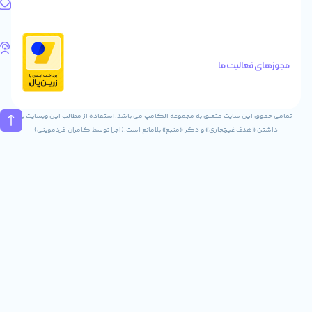
آدرس
ایمیل
Info@digitaliya.ir
تلفن
های
الیت ما
تماس
02832243840
09031823840
ن سایت متعلق به مجموعه الکامپ می باشد.استفاده از مطالب این وبسایت با
ف غیرتجاری» و ذکر «منبع» بلامانع است.(اجرا توسط کامران فردموینی)