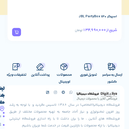
اسپیکر JBL PartyBox 320
78,490,000
شروع از
تومان
تحویل فوری
محصولات
پرداخت آنلاین
تخفیفات ویژه
اورجینال
لینک
تماس
با
های
ما
مفید
فروشگاه دیجیتالیا(الکامپ) در سال 1386 تاسیس گردید و با توجه به رشد
آدرس
شرایط
صفحه
تکنولوژی و نیاز آحاد جامعه به تهیه محصولات مختلف از طریق
ما
اصلی
مرجوعی
 آنلاین ، ما را بران داشت تا با راه اندازی فروشگاه اینترنتی
استان
کالا
فروشگاه
با ارئه محصولات با نازلترین قیمت در خدمت شما عزیزان باشیم.
قزوین