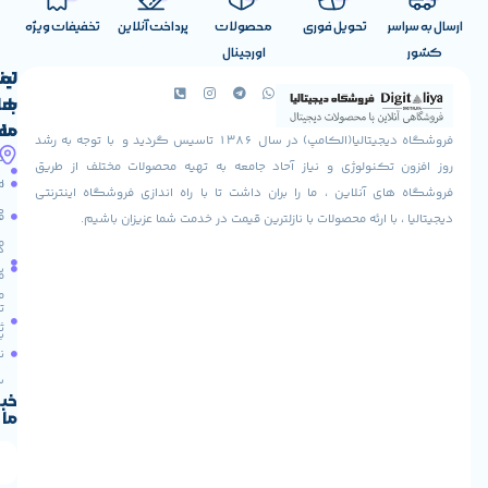
تحویل فوری
محصولات
پرداخت آنلاین
تخفیفات ویژه
اورجینال
لینک
تماس
با
های
ما
مفید
فروشگاه دیجیتالیا(الکامپ) در سال 1386 تاسیس گردید و با توجه به رشد
آدرس
شرایط
صفحه
تکنولوژی و نیاز آحاد جامعه به تهیه محصولات مختلف از طریق
ما
اصلی
مرجوعی
 آنلاین ، ما را بران داشت تا با راه اندازی فروشگاه اینترنتی
استان
کالا
فروشگاه
با ارئه محصولات با نازلترین قیمت در خدمت شما عزیزان باشیم.
قزوین
مقالات
شهرستان
درباره
البرز
سایت
ما
میدان
ما
تماس
لاله
ثبت
با ما
مجتمع
نام
آپادانا
طبقه
سریع
دوم
خبرنامه
ما
واحد
66
استان
تهران