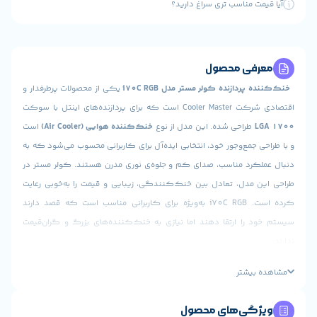
 مناسب تری سراغ دارید؟
ی محصول
دازنده کولر مستر مدل i70C RGB
یکی از محصولات پرطرفدار و
زنده‌های اینتل با سوکت
راحی شده. این مدل از نوع
خنک‌کننده هوایی (Air Cooler)
است
مع‌وجور خود، انتخابی ایده‌آل برای کاربرانی محسوب می‌شود که به
رد مناسب، صدای کم و جلوه‌ی نوری مدرن هستند. کولر مستر در
دل، تعادل بین خنک‌کنندگی، زیبایی و قیمت را به‌خوبی رعایت
کرده است. i70C RGB به‌ویژه برای کاربرانی مناسب است که قصد دارند
ا ارتقا دهند اما نیازی به خنک‌کننده‌های بزرگ و گران‌قیمت
نی و عملکرد خنک‌کنندگی
یشتر
تر i70C RGB از یک
فن 120 میلی‌متری با کنترل PWM
ی‌های محصول
 که قادر است با سرعتی بین
650 تا 1800 دور در دقیقه
گردش