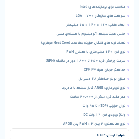
ردازنده‌های: Intel
گار: LGA 1700
لی‌متر
سینک: آلومینیوم با هسته‌ی مسی
 انتقال حرارت: یک عدد (Heat Core مرکزی)
1 دور در دقیقه (RPM)
 هوا: 37 CFM
اکثر 28 دسی‌بل
نک با مادربرد
یش از 40,000 ساعت
95 وات
 12 ولت DC
PWM پین ARGB
ال کالا