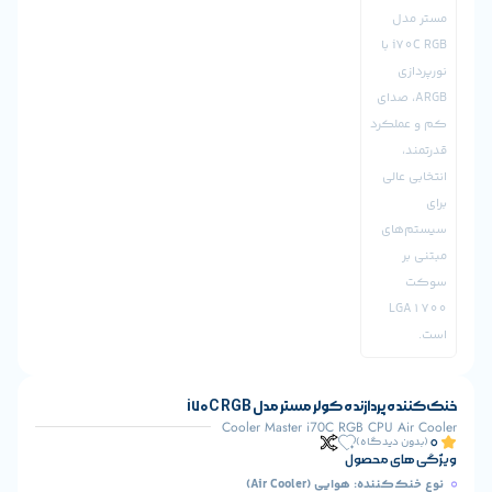
ازنده کولر مستر مدل i70C RGB
Cooler Master i70C RGB CPU
یدگاه)
 محصول
: هوایی (Air Cooler)