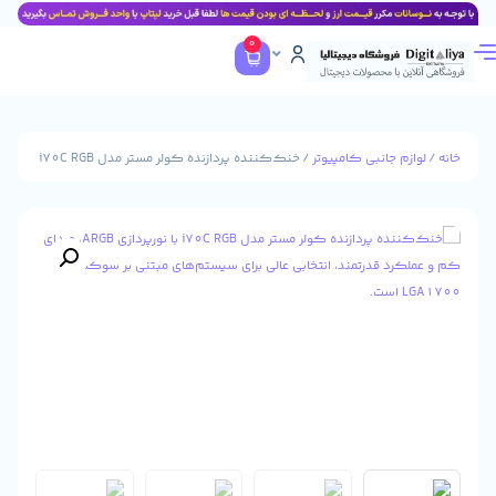
0
جانبی کامپیوتر
/ خنک‌کننده پردازنده کولر مستر مدل i70C RGB