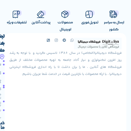
تحویل فوری
محصولات
پرداخت آنلاین
تخفیفات ویژه
اورجینال
لینک
تماس
با
های
ما
مفید
فروشگاه دیجیتالیا(الکامپ) در سال 1386 تاسیس گردید و با توجه به رشد
آدرس
شرایط
صفحه
تکنولوژی و نیاز آحاد جامعه به تهیه محصولات مختلف از طریق
ما
اصلی
مرجوعی
 آنلاین ، ما را بران داشت تا با راه اندازی فروشگاه اینترنتی
استان
کالا
فروشگاه
با ارئه محصولات با نازلترین قیمت در خدمت شما عزیزان باشیم.
قزوین
مقالات
شهرستان
درباره
البرز
سایت
ما
میدان
ما
تماس
لاله
ثبت
با ما
مجتمع
نام
آپادانا
طبقه
سریع
دوم
خبرنامه
ما
واحد