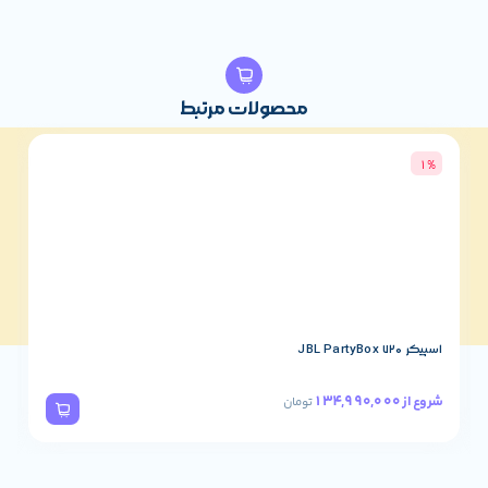
محصولات مرتبط
3%
اسپیکر JBL PartyBox 320
78,490,000
شروع از
تومان