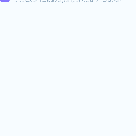
ف غیرتجاری» و ذکر «منبع» بلامانع است.(اجرا توسط کامران فردموینی)