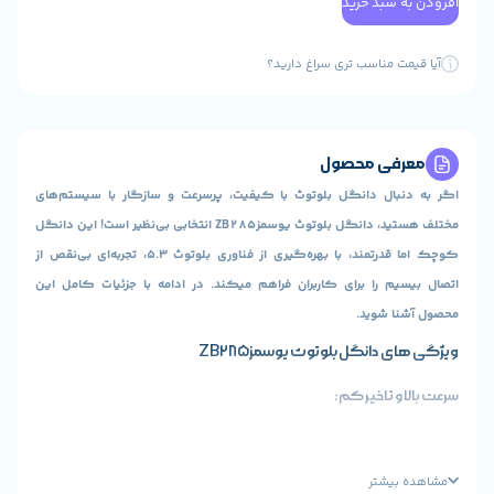
سبد خرید
 مناسب تری سراغ دارید؟
ی محصول
ال دانگل بلوتوث با کیفیت، پرسرعت و سازگار با سیستم‌های
مختلف هستید، دانگل بلوتوث یوسمزZB285 انتخابی بی‌نظیر است! این دانگل
کوچک اما قدرتمند، با بهره‌گیری از فناوری بلوتوث 5.3، تجربه‌ای بی‌نقص از
 را برای کاربران فراهم میکند. در ادامه با جزئیات کامل این
 شوید.
انگل بلوتوث یوسمزZB285
 تاخیر کم:
با حداکثر سرعت انتقال 3 مگابیت بر ثانیه، این دانگل برای گیمینگ، انتقال
 پخش موسیقی/ویدئو با کیفیت HD ایده‌آل است.
یشتر