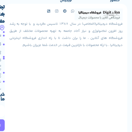
اورجینال
لینک
تماس
از
سایت ما
خریداری بفرمایید.
با
های
ما
مفید
فروشگاه دیجیتالیا(الکامپ) در سال 1386 تاسیس گردید و با توجه به رشد
آدرس
شرایط
صفحه
تکنولوژی و نیاز آحاد جامعه به تهیه محصولات مختلف از طریق
ما
اصلی
مرجوعی
 آنلاین ، ما را بران داشت تا با راه اندازی فروشگاه اینترنتی
استان
کالا
فروشگاه
با ارئه محصولات با نازلترین قیمت در خدمت شما عزیزان باشیم.
قزوین
مقالات
شهرستان
درباره
البرز
سایت
ما
میدان
ما
تماس
لاله
ثبت
با ما
مجتمع
نام
آپادانا
طبقه
سریع
دوم
خبرنامه
ما
واحد
66
استان
تهران
خیابان
ثبت
ولیعصر