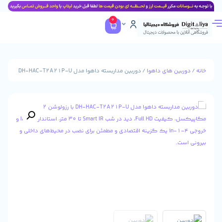
0
ن های داهوا
/ دوربین مداربسته داهوا مدل DH-HAC-T2A21P-U