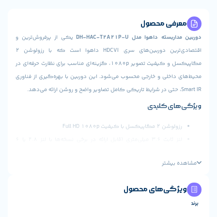
ی محصول
داهوا مدل DH-HAC-T2A21P-U
یکی از پرفروش‌ترین و
اقتصادی‌ترین دوربین‌های سری HDCVI داهوا است که با رزولوشن 2
مگاپیکسل و کیفیت تصویر 1080p، گزینه‌ای مناسب برای نظارت حرفه‌ای در
خلی و خارجی محسوب می‌شود. این دوربین با بهره‌گیری از فناوری
ی کلیدی
ل با کیفیت Full HD 1080p
لنز ثابت 3.6 میلی‌متری (قابل ارائه در برخی نسخه‌ها با لنز 2.8 یا 6
‌متر)
یشتر
ید در شب تا حدود 30 متر
 با چهار تکنولوژی خروجی: CVI / TVI / AHD / CVBS
ی‌های محصول
 حفاظتی IP67 مناسب نصب در فضای باز
رد پایدار در نور کم