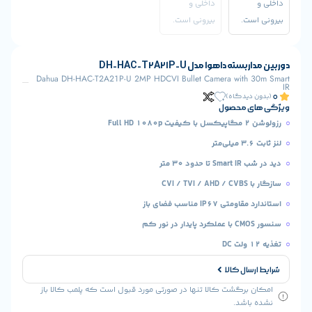
اهوا مدل DH-HAC-T2A21P-U
Dahua DH-HAC-T2A21P-U 2MP HDCVI Bullet Camera with
یدگاه)
 محصول
30 متر
C
IP6 مناسب فضای باز
ال کالا
رگشت کالا تنها در صورتی مورد قبول است که پلمب کالا باز
شد.