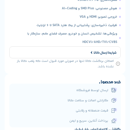
S و AI-Coding
H و VGA
ازی: پشتیبانی از یک هارد SATA تا 6 ترابایت
 تشخیص انسان و خودرو، مصرف فضای کم، سازگار با
HDCVI/AHD/T
ال کالا
رگشت کالا تنها در صورتی مورد قبول است که پلمب کالا باز
شد.
ول
ال توسط فروشگاه
انتی اصالت و سلامت کالا
ت منصفانه و رقابتی
اخت آنلاین، سریع و ایمن
ن