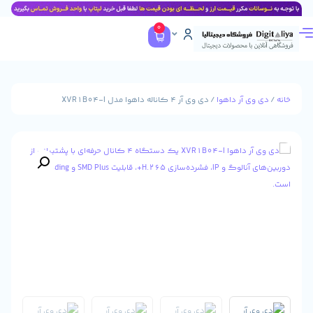
0
آر داهوا
/ دی وی آر 4 کاناله داهوا مدل XVR1B04-I