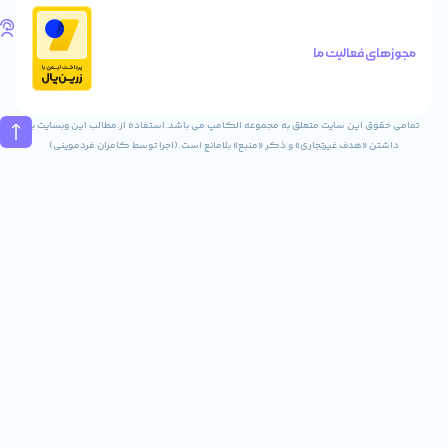
Info@digitaliya.ir
تلفن
های
الیت ما
تماس
02832243840
09031823840
ن سایت متعلق به مجموعه الکامپ می باشد.استفاده از مطالب این وبسایت با
ف غیرتجاری» و ذکر «منبع» بلامانع است.(اجرا توسط کامران فردموینی)