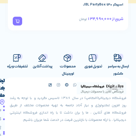
اسپیکر JBL PartyBox 320
78,490,000
شروع از
تومان
تحویل فوری
محصولات
پرداخت آنلاین
تخفیفات ویژه
اورجینال
لینک
تماس
با
های
ما
مفید
فروشگاه دیجیتالیا(الکامپ) در سال 1386 تاسیس گردید و با توجه به رشد
آدرس
شرایط
صفحه
تکنولوژی و نیاز آحاد جامعه به تهیه محصولات مختلف از طریق
ما
اصلی
مرجوعی
 آنلاین ، ما را بران داشت تا با راه اندازی فروشگاه اینترنتی
استان
کالا
فروشگاه
با ارئه محصولات با نازلترین قیمت در خدمت شما عزیزان باشیم.
قزوین
مقالات
شهرستان
درباره
البرز
سایت
ما