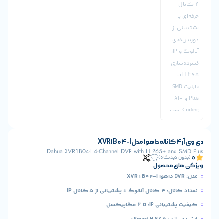
Dahua XVR1B04-I 4-Channel DVR with H.265+ an
یدگاه)
 محصول
ی از 5 کانال IP
: تا 2 مگاپیکسل
Smart+