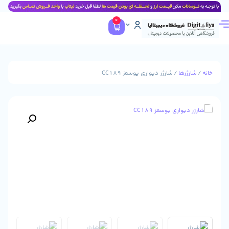
0
ا
/ شارژر دیواری یوسمز CC189