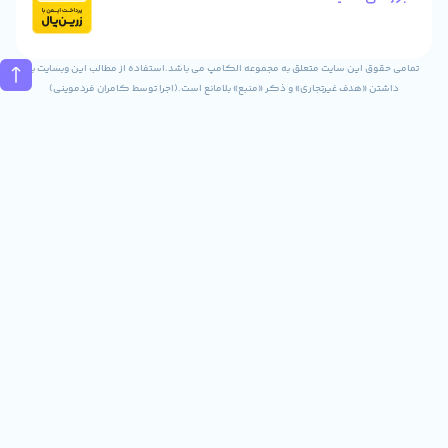
تماس
02832243840
09031823840
ن سایت متعلق به مجموعه الکامپ می باشد.استفاده از مطالب این وبسایت با
ف غیرتجاری» و ذکر «منبع» بلامانع است.(اجرا توسط کامران فردموینی)