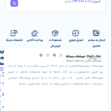
78,490,000
شروع از
تومان
تحویل فوری
محصولات
پرداخت آنلاین
تخفیفات ویژه
اورجینال
لینک
تماس
با
های
ما
مفید
فروشگاه دیجیتالیا(الکامپ) در سال 1386 تاسیس گردید و با توجه به رشد
آدرس
شرایط
صفحه
تکنولوژی و نیاز آحاد جامعه به تهیه محصولات مختلف از طریق
ما
اصلی
مرجوعی
 آنلاین ، ما را بران داشت تا با راه اندازی فروشگاه اینترنتی
استان
کالا
فروشگاه
با ارئه محصولات با نازلترین قیمت در خدمت شما عزیزان باشیم.
قزوین
مقالات
شهرستان
درباره
البرز
سایت
ما
میدان
ما
تماس
لاله
ثبت
با ما
مجتمع