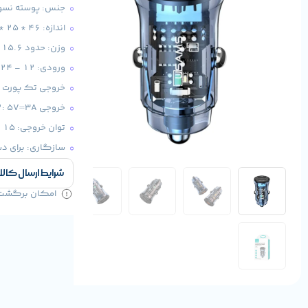
جنس: پوسته نسوز C
اندازه: 46 * 25 * 25mm
وزن: حدود 15.6 گرم
ورودی: 12 – 24 ولت DC
خروجی تک پورت USB1/2: 5V⎓3A
خروجی USB1+USB2: 5V⎓3A
توان خروجی: 15 وات
سازگاری: برای د
شرایط ارسال کالا
امکان برگشت کا