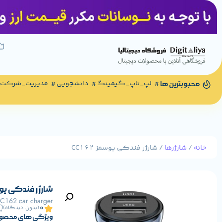
لپ_تاپ_گیمینگ
دانشجویی
مدیریت_شرکت
محبوبترین ها
خانه
/
شارژرها
/ شارژر فندکی یوسمز CC162
شارژر فندکی یوسمز 
162 car charger
0
(بدون دیدگاه)
ویژگی های محصو