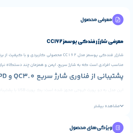
معرفی محصول
معرفی شارژر فندکی یوسمز CC162
مناسب افرادی است که به شارژ سریع، ایمن و همزمان چند دستگاه نیاز د
پشتیبانی از فناوری شارژ سریع QC3.0 و PD
گوشی‌های هوشمند، تبلت، پاوربانک و سایر گجت‌ها کاملاً مناسب اس
مشاهده بیشتر
ایمنی بالا با چیپ هوشمند داخلی
شارژر یوسمز CC162 دارای چیپ هوشمند داخلی است که 
ویژگی‌های محصول