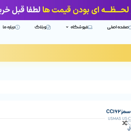
صفحه اصلی
فروشگاه
وبلاگ
درباره ما
CC162
USMAS US-CC
ل