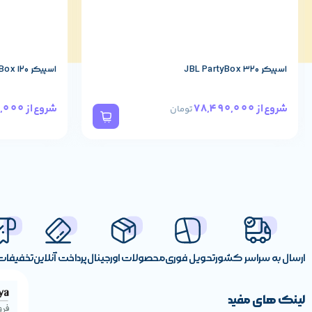
اسپیکر JBL PartyBox 320
اسپیکر JBL PartyBox 120
57,190,000
78,490,000
شروع از
شروع از
تومان
ارسال به سراسر کشور
تحویل فوری
محصولات اورجینال
پرداخت آنلاین
تخفیفات 
لینک های مفید