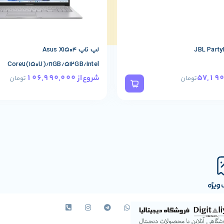
لپ تاپ Asus X1504
Core7(150U)/8GB/512GB/Intel
106,990,000
شروع از
تومان
تومان
ویژه