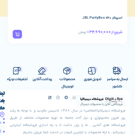
ین محصول و سایر
خنک کننده
های دیگر را با
گارانتی الماس رایان
یت ما
خریداری بفرمایید.
اسپیکر JBL PartyBox 320
78,490,000
شروع از
ن
تومان
تحویل فوری
محصولات
پرداخت آنلاین
تخفیفات ویژه
اورجینال
لینک
تماس
با
های
ما
مفید
فروشگاه دیجیتالیا(الکامپ) در سال 1386 تاسیس گردید و با توجه به رشد
آدرس
شرایط
صفحه
تکنولوژی و نیاز آحاد جامعه به تهیه محصولات مختلف از طریق
ما
اصلی
مرجوعی
 آنلاین ، ما را بران داشت تا با راه اندازی فروشگاه اینترنتی
استان
کالا
فروشگاه
با ارئه محصولات با نازلترین قیمت در خدمت شما عزیزان باشیم.
قزوین