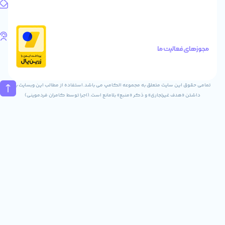
آدرس
ایمیل
Info@digitaliya.ir
تلفن
های
الیت ما
تماس
02832243840
09031823840
ن سایت متعلق به مجموعه الکامپ می باشد.استفاده از مطالب این وبسایت با
ف غیرتجاری» و ذکر «منبع» بلامانع است.(اجرا توسط کامران فردموینی)