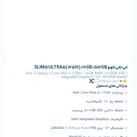
SLIM
Slim 5 Laptop | Core Ultra 5 125H | 16GB RAM | 
Integrated Graphics | 14" WU
یدگاه)
 محصول
ت
51 پرسرعت
I
+
ی نور پس‌زمینه (Backlit)