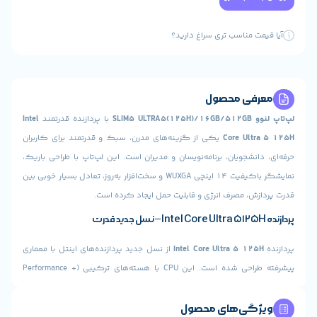
 مناسب تری سراغ دارید؟
ی محصول
S
با پردازنده قدرتمند
Intel
Core Ul
یکی از گزینه‌های مدرن، سبک و قدرتمند برای کاربران
شجویان، برنامه‌نویسان و مدیران است. این لپ‌تاپ با طراحی باریک،
نمایشگر باکیفیت 14 اینچی WUXGA و سخت‌افزار به‌روز، تعادل بسیار خوبی بین
، مصرف انرژی و قابلیت حمل ایجاد کرده است.
Intel Core Ultra 5 1
از نسل جدید پردازنده‌های اینتل با معماری
پیشرفته طراحی شده است. این CPU با هسته‌های ترکیبی (Performance +
Effic) عملکرد بسیار سریع و بهینه‌ای را در اجرای هم‌زمان چند برنامه،
سنگین، کارهای تحلیلی و نرم‌افزارهای حرفه‌ای ارائه می‌دهد.
ی‌های محصول