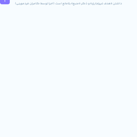
ف غیرتجاری» و ذکر «منبع» بلامانع است.(اجرا توسط کامران فردموینی)