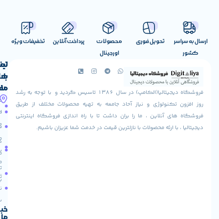
تحویل فوری
محصولات
پرداخت آنلاین
تخفیفات ویژه
اورجینال
لینک
تماس
با
های
ما
مفید
فروشگاه دیجیتالیا(الکامپ) در سال 1386 تاسیس گردید و با توجه به رشد
آدرس
شرایط
صفحه
تکنولوژی و نیاز آحاد جامعه به تهیه محصولات مختلف از طریق
ما
اصلی
مرجوعی
 آنلاین ، ما را بران داشت تا با راه اندازی فروشگاه اینترنتی
استان
کالا
فروشگاه
با ارئه محصولات با نازلترین قیمت در خدمت شما عزیزان باشیم.
قزوین
مقالات
شهرستان
درباره
البرز
سایت
ما
میدان
ما
تماس
لاله
ثبت
با ما
مجتمع
نام
آپادانا
طبقه
سریع
دوم
خبرنامه
ما
واحد