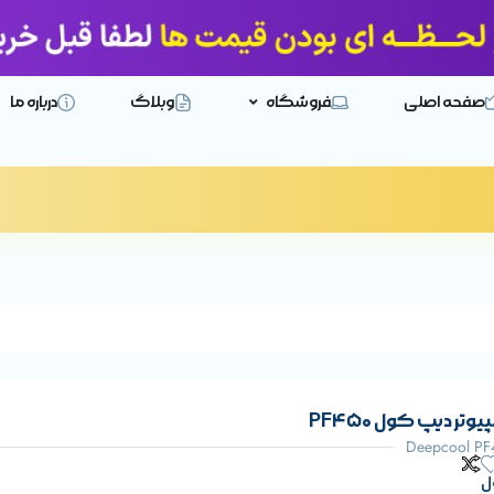
صفحه اصلی
فروشگاه
وبلاگ
درباره ما
تر دیپ کول PF450
ل