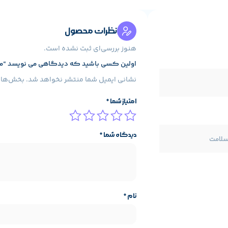
 باعث افزایش طول عمر پاور می‌شوند.
نظرات محصول
هنوز بررسی‌ای ثبت نشده است.
اولین کسی باشید که دیدگاهی می نویسد “منبع ت
نشانی ایمیل شما منتشر نخواهد شد.
بخش‌های 
امتیاز شما
*
دیدگاه شما
*
DeepCool PF450
گزینه‌ای ایده‌آل است. این پاور علاوه بر ارائه توان واق
 با
طول عمر بالا و عملکرد مطمئن
تهیه کنند.
نام
*