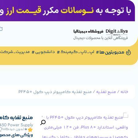
لپ_تاپ_گیمینگ
دانشجویی
مدیریت_شرکت
محبوبترین ها
خانه
/
منبع تغذیه
/ منبع تغذیه کامپیوتر دیپ کول PF450
منبع تغذیه کامپیو
0
(بدون دیدگاه)
ویژگی های محصو