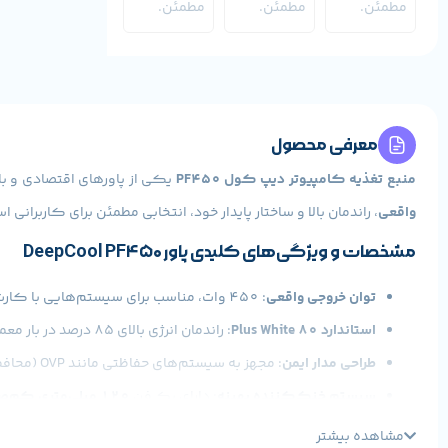
معرفی محصول
منبع تغذیه کامپیوتر دیپ کول PF450
یکی از پاورهای اقتصادی و ب
واقعی
، راندمان بالا و ساختار پایدار خود، انتخابی مطمئن برای کاربران
مشخصات و ویژگی‌های کلیدی پاور DeepCool PF450
توان خروجی واقعی
: 450 وات، مناسب برای سیستم‌هایی با کارت گرافیک میان‌رده و پردازنده‌های چند هسته‌ای.
استاندارد 80 Plus White
: راندمان انرژی بالای 85 درصد در بار معمولی، کاهش مصرف برق و تولید حرارت کمتر.
طراحی مدار ایمن
: مجهز به سیستم‌های حفاظتی مانند OVP (محافظت در برابر افزایش ولتاژ)، OPP (محافظت در برابر توان بیش‌ازحد)، SCP (محافظت در برابر اتصال کوتاه) و UVP (محافظت در برابر افت ولتاژ).
سیستم خنک‌کننده بهینه
: دارای یک فن
120 میلی‌متری کم‌صدا
طراحی کابل‌ها
: کابل‌های تخت و انعطاف‌پذیر برای مدیریت ب
مشاهده بیشتر