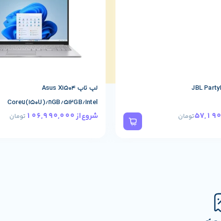
لپ تاپ Asus X1504
Core7(150U)/8GB/512GB/Intel
106,990,000
شروع از
تومان
تومان