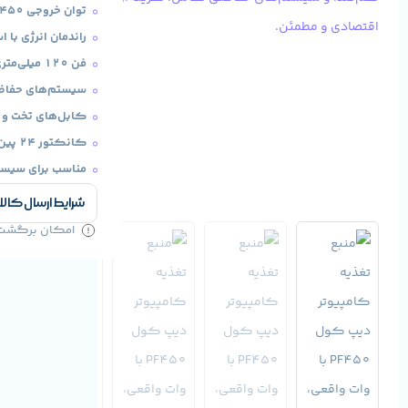
توان خروجی 450 وات واقعی
راندمان انرژی با استاندارد 
فن 120 میلی‌متری کم‌صدا با کنترل هوشمند
سیستم‌های حفاظتی PP, SCP, UVP
کابل‌های تخت و ا
کانکتور 24 پین، 8 پین CPU، 2 عدد PCI-E، چندین SATA و Molex
مناسب برای سیستم
شرایط ارسال کالا
امکان برگشت کا