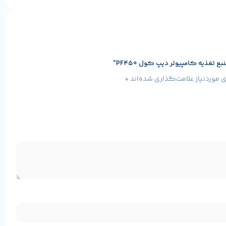
غذیه کامپیوتر دیپ کول PF450”
موردنیاز علامت‌گذاری شده‌اند
*
عی و پایدار، با داشتن استانداردهای حفاظتی و راندمان مناسب، انتخابی