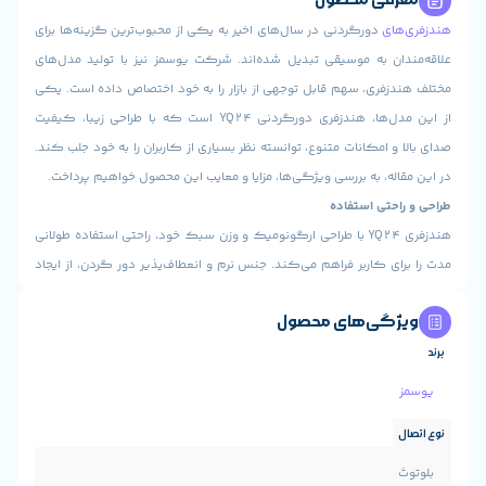
ی
دورگردنی در سال‌های اخیر به یکی از محبوب‌ترین گزینه‌ها برای
 به موسیقی تبدیل شده‌اند. شرکت یوسمز نیز با تولید مدل‌های
ری، سهم قابل توجهی از بازار را به خود اختصاص داده است. یکی
از این مدل‌ها، هندزفری دورگردنی YQ24 است که با طراحی زیبا، کیفیت
امکانات متنوع، توانسته نظر بسیاری از کاربران را به خود جلب کند.
، به بررسی ویژگی‌ها، مزایا و معایب این محصول خواهیم پرداخت.
تی استفاده
هندزفری YQ24 با طراحی ارگونومیک و وزن سبک خود، راحتی استفاده طولانی
 کاربر فراهم می‌کند. جنس نرم و انعطاف‌پذیر دور گردن، از ایجاد
 گردن جلوگیری کرده و باعث می‌شود تا کاربر در طول روز احساس
ی‌های محصول
ی داشته باشد. همچنین، ایربادهای این هندزفری به گونه‌ای طراحی
به خوبی در گوش قرار گرفته و از افتادن آن‌ها جلوگیری می‌کنند.
یکی از مهم‌ترین ویژگی‌های هر هندزفری، کیفیت صدای آن است. YQ24 با
درایورهای باکیفیت، صدایی شفاف، باس عمیق و جزئیات دقیق را
د. این کیفیت صدا، چه در هنگام گوش دادن به موسیقی و چه در