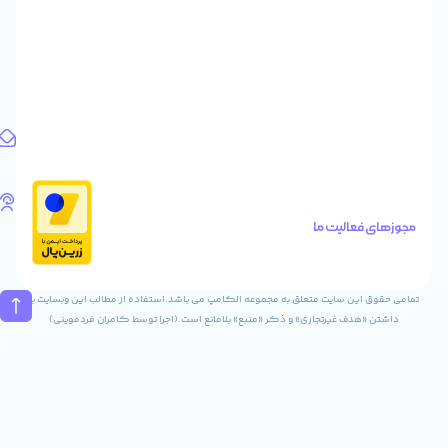
پاساژ
ایرانیان
طبقه
اول
واحد
1
آدرس
ایمیل
Info@digitaliya.ir
تلفن
های
الیت ما
تماس
02832243840
09031823840
ن سایت متعلق به مجموعه الکامپ می باشد.استفاده از مطالب این وبسایت با
ف غیرتجاری» و ذکر «منبع» بلامانع است.(اجرا توسط کامران فردموینی)