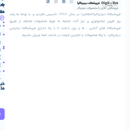
با
های
ما
مفید
فروشگاه دیجیتالیا(الکامپ) در سال 1386 تاسیس گردید و با توجه به رشد
آدرس
شرایط
صفحه
تکنولوژی و نیاز آحاد جامعه به تهیه محصولات مختلف از طریق
ما
اصلی
مرجوعی
 آنلاین ، ما را بران داشت تا با راه اندازی فروشگاه اینترنتی
استان
کالا
فروشگاه
با ارئه محصولات با نازلترین قیمت در خدمت شما عزیزان باشیم.
قزوین
مقالات
شهرستان
درباره
البرز
سایت
ما
میدان
ما
تماس
لاله
ثبت
با ما
مجتمع
نام
آپادانا
طبقه
سریع
دوم
خبرنامه
ما
واحد
66
استان
تهران
خیابان
ثبت
ولیعصر
میدان
ولیعصر