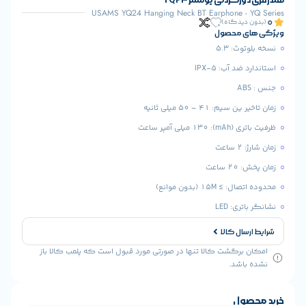
USAMS YQ24 Hanging Neck BT Earphone -
یدگاه)
 محصول
: 5.3
 آب: IPX-5
 41 – 50 میلی ثانیه
 آمپر ساعت
عت
1 (بدون موانع)
: LED
ال کالا
رگشت کالا تنها در صورتی مورد قبول است که پلمب کالا باز
شد.
ول