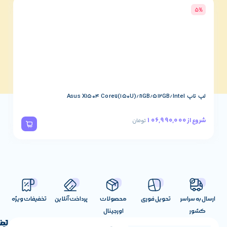
5%
اسپیکر Harman Kardon Aura Studio 5
52,490,000
شروع از
تومان
تحویل فوری
محصولات
پرداخت آنلاین
تخفیفات ویژه
اورجینال
لینک
تماس