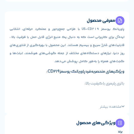
ی محصول
پاوربانک یوسمز US-CD219 با طراحی جمع‌وجور و عملکرد حرفه‌ای، انتخابی
 کاربرانی است که به دنبال یک منبع انرژی قابل حمل با ظرفیت بالا ،
شارژ سریع و بیسیم هستند. این محصول با بهره‌گیری از فناوری‌های
یازهای دستگاه‌های مختلف از جمله گوشی‌های هوشمند، تبلت‌ها و
اه را به‌طور کامل پوشش می‌دهد.
صربه‌فرد پاوربانک یوسمز CD219:
 با کیفیت بالا:
ژ بالا و چگالی انرژی بهینه‌شده، عمر طولانی و ایمنی بالا را تضمین
دازه کوچک و سبک بدون کاهش ظرفیت شارژ.
یشتر
PD20W:
ی‌های محصول
پشتیبانی از فناوری Power Delivery برای شارژ دستگاههای سازگار مانند آیفون
۸ تا آیفون ۱۴ با حداکثر سرعت. شارژ سریع تبلت‌ها و لپتاپ‌های سبک (سازگار