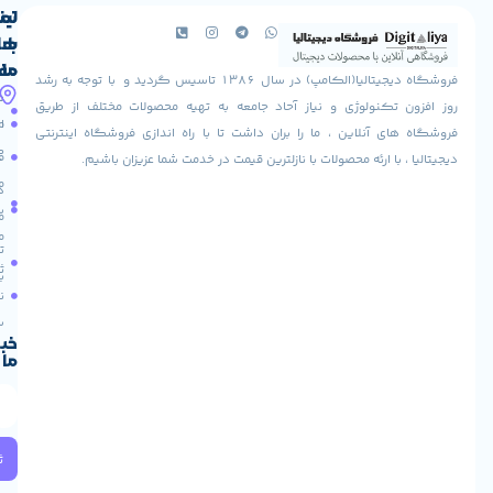
لینک
تماس
با
های
ما
مفید
فروشگاه دیجیتالیا(الکامپ) در سال 1386 تاسیس گردید و با توجه به رشد
آدرس
شرایط
صفحه
تکنولوژی و نیاز آحاد جامعه به تهیه محصولات مختلف از طریق
ما
اصلی
مرجوعی
 آنلاین ، ما را بران داشت تا با راه اندازی فروشگاه اینترنتی
استان
کالا
فروشگاه
با ارئه محصولات با نازلترین قیمت در خدمت شما عزیزان باشیم.
قزوین
مقالات
شهرستان
درباره
البرز
سایت
ما
میدان
ما
تماس
لاله
ثبت
با ما
مجتمع
نام
آپادانا
طبقه
سریع
دوم
خبرنامه
ما
واحد
66
استان
تهران
خیابان
ثبت
ولیعصر