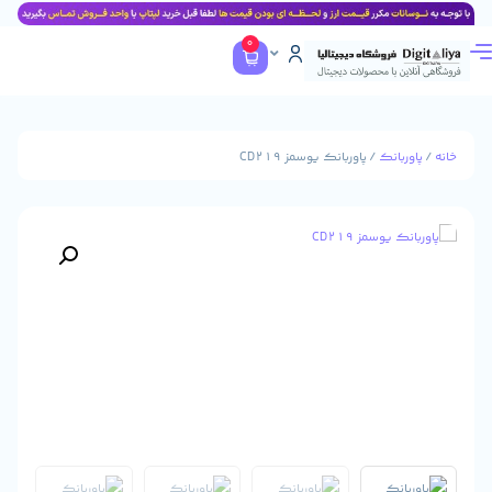
0
نک
/ پاوربانک یوسمز CD219