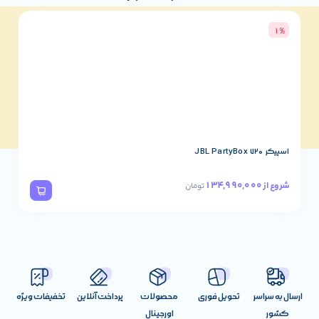
3%
اسپیکر JBL PartyBox 320
78,490,000
شروع از
تومان
تحویل فوری
محصولات
پرداخت آنلاین
تخفیفات ویژه
اورجینال