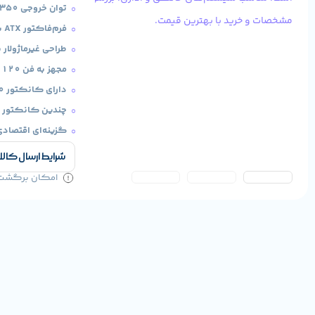
توان خروجی 350 وات مناسب سیستم‌های خانگی و اداری
فرم‌فاکتور ATX با سازگاری بالا
طراحی غیرماژولار 
مجهز به فن 120 میلی‌متری کم‌صدا
دارای کانکتور 20+4 پین، 4+4 پین CPU و 6 پین PCI-E
چندین کانکتور SATA و Molex برای هارد و SSD
گزینه‌ای اقتصادی
شرایط ارسال کالا
امکان برگشت کا