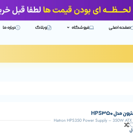
صفحه اصلی
فروشگاه
وبلاگ
درباره ما
 مدل HPS350
Hatron HPS350 Power Supply – 350W ATX
ل