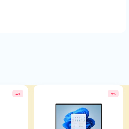
کانکتورهای موجود:
گارانتی
12 ماهه فورتیم, گارانتی اصالت و سلامت
• کانکتور 20+4 پین مادرboard
• کانکتور 4+4 پین CPU
• یک کانکتور 6 پین PCI-E برای کارت گرافیک سبک
• چندین کانکتور SATA برای SSD و هارد
• دو کانکتور Molex
فن: 120 میلی‌متری با عملکرد کم‌صدا
رنگ بدنه: مشکی
مناسب برای سیستم‌های اداری، خانگی و گیمینگ معمولی
مناسب برای چه سیستم‌هایی است؟
پاور هترون HPS350 برای کاربری‌های روتین مانند وب‌
توان سیستم شما را تأمین می‌کند.
اگر قصد استفاده از کارت گرافیک‌های سنگین یا پردازنده‌های پرمصرف د