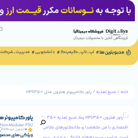
لپ_تاپ_گیمینگ
دانشجویی
مدیریت_شرکت
محبوبترین ها
خانه
/
منبع تغذیه
/ پاور کامپیوتر هترون مدل HPS350
پاور کامپیوتر هترون
 Non-Modular PSU
0
(بدون دیدگاه)
ویژگی های محصو