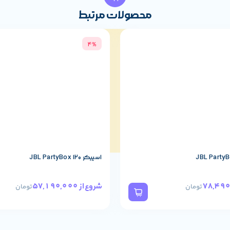
محصولات مرتبط
4%
اسپیکر JBL PartyBox 120
57,190,000
شروع از
تومان
تومان