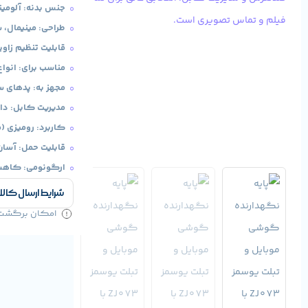
جنس بدنه: آلومی
طراحی: مینیمال، 
قابلیت تنظیم زاویه
مناسب برای: انوا
مجهز به: پدهای
مدیریت کابل: دا
کاربرد: رومیزی (م
قابلیت حمل: آسا
ارگونومی: کاهش
شرایط ارسال کالا
امکان برگشت کا