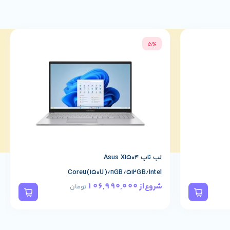
5%
لپ تاپ Asus X1504
Core7(150U)/8GB/512GB/Intel
106,990,000
شروع از
تومان