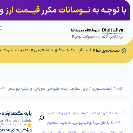
لپ_تاپ_گیمینگ
دانشجویی
مدیریت_شرکت
محبوبترین ها
خانه
/
اکسسوری
/ پایه نگهدارنده گوشی موبایل و تبلت یوسمز ZJ073
پایه نگهدارنده گ
or Phones/Tablets
0
(بدون دیدگاه)
ویژگی های محصو