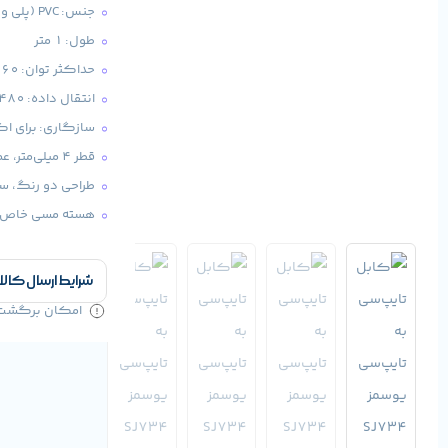
جنس: PVC (پلی وینیل کلراید)
طول: ۱ متر
حداکثر توان: ۶۰ وات
انتقال داده: ۴۸۰ مگابیت بر ثانیه
سازگاری: برای اکثر دستگاه‌ه
قطر ۴ میلی‌متر، عملی و بادوام
طراحی دو رنگ، ساد
هسته مسی خاص، ش
شرایط ارسال کالا
امکان برگشت کا