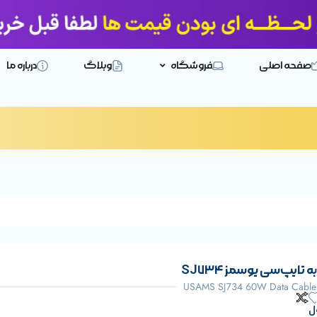
صفحه اصلی
فروشگاه
وبلاگ
درباره ما
تایپ‌سی یوسمز SJ734
USAMS SJ734 60W Data Cable 
ل