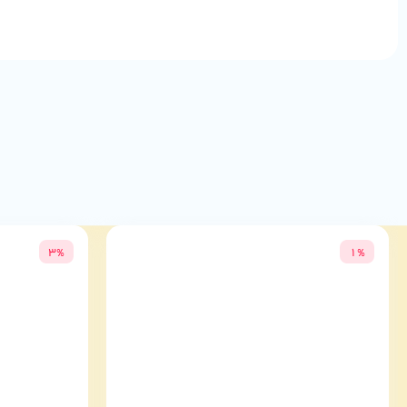
چرا کابل تایپ‌سی به تایپ‌سی یوسمز SJ734 را انتخاب کنیم؟
کابل یوسمز SJ734 با ترکیبی از کیفیت بالا، قیمت من
برطرف می‌کند، بلکه با پشتیبانی از فناوری‌های مدرن، تجربه‌ای لذت‌بخش
ما
خریداری بفرمایید.
3%
1%