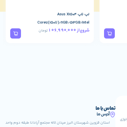
لپ تاپ Asus X1504
Core7(150U)/8GB/512GB/Intel
106,990,000
شروع از
تومان
تماس با ما
آدرس ما
کنولوژی
استان قزوین شهرستان البرز میدان لاله مجتمع آپادانا طبقه دوم واحد