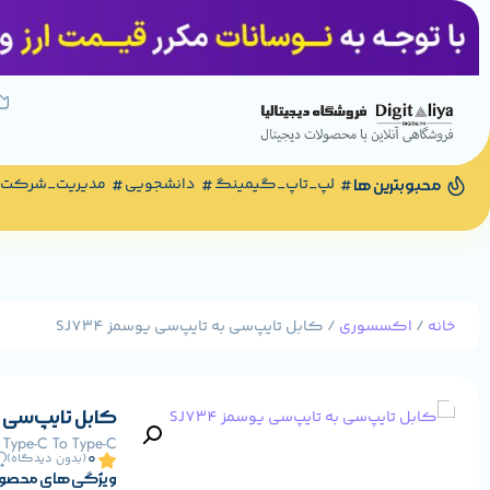
لپ_تاپ_گیمینگ
دانشجویی
مدیریت_شرکت
محبوبترین ها
خانه
/
اکسسوری
/ کابل تایپ‌سی به تایپ‌سی یوسمز SJ734
کابل تایپ‌سی به 
Type-C To Type-C
0
(بدون دیدگاه)
ویژگی های محصو