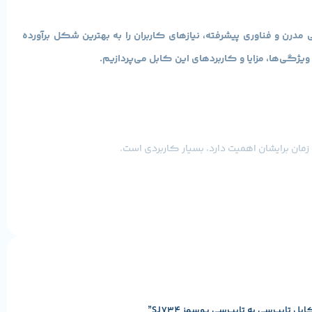
 است که با طراحی مدرن و فناوری پیشرفته، نیازهای کاربران را به بهترین شکل برآورده
مان برایشان اهمیت دارد، بسیار کاربردی است.
کان انتقال داده با سرعت تا 480 مگابیت بر ثانیه را فراهم می‌نماید. این سرعت بالا برای انتقال فایل‌های حجیم مانند ویدیوها، عکس‌ها و
 طول عمر کابل و کاهش نیاز به تعویض مکرر آن می‌شود.
ایپ‌سی به تایپ‌سی یوسمز SJ734”