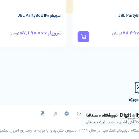
اسپیکر JBL PartyBox 120
57,190,000
شروع از
تومان
تومان
ویژه
فروشگاه دیجیتالیا(الکامپ) در سال 1386 تاسیس گردید و با توجه به رشد روز افزون ت