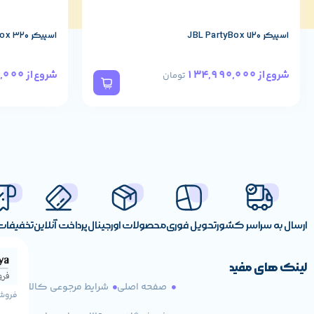
اسپیکر JBL PartyBox 720
اسپیکر JBL PartyBox 320
78,490,000
134,990,000
شروع از
شروع از
تومان
ارسال به سراسر کشور
تحویل فوری
محصولات اورجینال
پرداخت آنلاین
تخفیفات 
لینک های مفید
صفحه اصلی
شرایط مرجوعی کالا