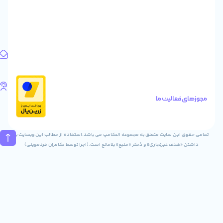
ایرانیان
طبقه
اول
واحد
1
آدرس
ایمیل
Info@digitaliya.ir
تلفن
های
الیت ما
تماس
02832243840
09031823840
ن سایت متعلق به مجموعه الکامپ می باشد.استفاده از مطالب این وبسایت با
ف غیرتجاری» و ذکر «منبع» بلامانع است.(اجرا توسط کامران فردموینی)