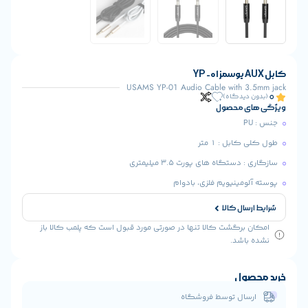
USAMS YP-01 Audio Cable with 
یدگاه)
 محصول
ل : 1 متر
تگاه های پورت 3.5 میلیمتری
مینیویم فلزی، بادوام
ال کالا
رگشت کالا تنها در صورتی مورد قبول است که پلمب کالا باز
شد.
ول
ال توسط فروشگاه