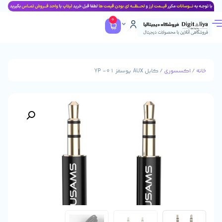
0
وری
/ کابل AUX یوسمز YP -01