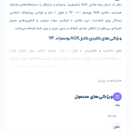
اگر به دنبال یک کابل AUX باکیفیت، بادوام و سازگار با دستگاه‌های مختلف
هستید، کابل AUX یوسمز YP -01 با طول ۱ متر و طراحی پیشرفته، انتخابی
ی شماست. این کابل با ترکیب مواد مرغوب و فناوری‌های به‌روز،
نظیر از انتقال صدای شفاف و بدون نویز را برای شما فراهم می‌کند.
 کابل AUX یوسمز YP -01
 و کاربردی:
با طول ۱ متر فضای کافی برای اتصال راحت
 مانند گوشی موبایل، تبلت، لپ‌تاپ به سیستم‌های صوتی خودرو،
دفون را فراهم می‌کند.
جنس باکیفیت و مقاوم:
پوسته فلزی از
یوم:
مقاوم در برابر ضربه، خوردگی و فشار، افزایش دهنده طول عمر
یشتر
 داخلی PU:
انعطاف‌پذیری بالا و مقاوم در برابر گره خوردن یا
 صدای Hi-Fi:
کابل AUX یوسمز YP -01 با بهره‌گیری از فناوری
ی‌های محصول
و محافظت در برابر امواج الکترومغناطیسی، کیفیت صدایی شفاف
ارائه می‌دهد.
سازگاری گسترده:
مجهز به ورت ۳.۵ میلی‌متری
برای اتصال به انواع دستگاه‌های صوتی مانند هدفون، اسپیکر،
، آمپلیفایر و غیره.