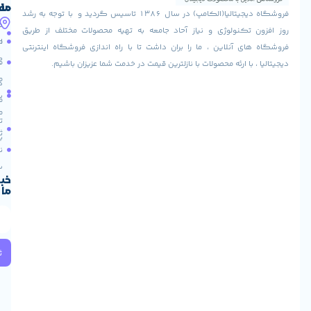
ما
مفید
فروشگاه دیجیتالیا(الکامپ) در سال 1386 تاسیس گردید و با توجه به رشد
آدرس
شرایط
صفحه
تکنولوژی و نیاز آحاد جامعه به تهیه محصولات مختلف از طریق
ما
اصلی
مرجوعی
 آنلاین ، ما را بران داشت تا با راه اندازی فروشگاه اینترنتی
استان
کالا
فروشگاه
با ارئه محصولات با نازلترین قیمت در خدمت شما عزیزان باشیم.
قزوین
مقالات
شهرستان
درباره
البرز
سایت
ما
میدان
ما
تماس
لاله
ثبت
با ما
مجتمع
نام
آپادانا
طبقه
سریع
دوم
خبرنامه
ما
واحد
66
استان
تهران
خیابان
ثبت
ولیعصر
میدان
ولیعصر
پاساژ