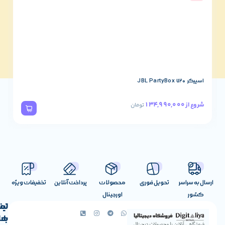
اسپیکر JBL PartyBox 320
78,490,000
شروع از
تومان
تحویل فوری
محصولات
پرداخت آنلاین
تخفیفات ویژه
اورجینال
لینک
تماس
با
های