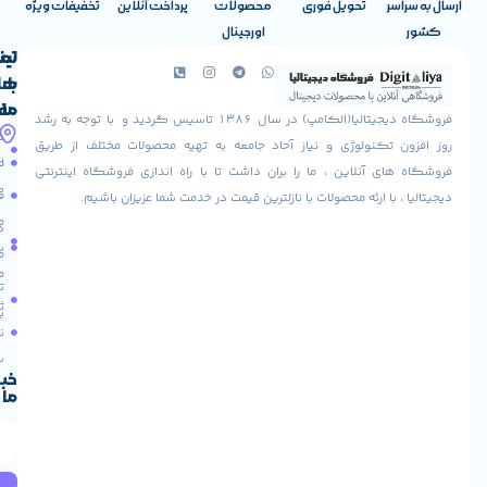
تحویل فوری
محصولات
پرداخت آنلاین
تخفیفات ویژه
اورجینال
لینک
تماس
با
های
ما
مفید
فروشگاه دیجیتالیا(الکامپ) در سال 1386 تاسیس گردید و با توجه به رشد
آدرس
شرایط
صفحه
تکنولوژی و نیاز آحاد جامعه به تهیه محصولات مختلف از طریق
ما
اصلی
مرجوعی
 آنلاین ، ما را بران داشت تا با راه اندازی فروشگاه اینترنتی
استان
کالا
فروشگاه
با ارئه محصولات با نازلترین قیمت در خدمت شما عزیزان باشیم.
قزوین
مقالات
شهرستان
درباره
البرز
سایت
ما
میدان
ما
تماس
لاله
ثبت
با ما
مجتمع
نام
آپادانا
طبقه
سریع
دوم
خبرنامه
ما
واحد
66
استان
تهران
خیابان