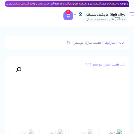
0
ا
/ کیت شارژر یوسمز T21