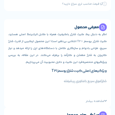
 مناسب تری سراغ دارید؟
ی محصول
ل یک کیت شارژر باکیفیت همراه با کابل لایتنینگ اصلی هستید،
کیت شارژر یوسمز T21 انتخابی بی‌نظیر است! این محصول ترکیبی از قدرت شارژ
بادوام و سازگاری کامل با دستگاه‌های اپل را ارائه میدهد و نیاز
شارژ مطمئن و کارآمد را برطرف می‌کند. در این مقاله، به بررسی
حصربه‌فرد این کیت و دلایل محبوبیت آن می‌پردازیم.
صلی کیت شارژر یوسمز T21
یع با فناوری پیشرفته
آداپتور هوشمند T21 با خروجی ۵V/2.1A و ورودی ۵۰/۶۰Hz، امکان شارژ
، آیپد و سایر دستگاههای سازگار با پورت لایتنینگ را فراهم
یشتر
میکند. قابلیت پشتیبانی از فناوری شارژ بهینه (Optimized Charging) برای
عمر باتری دستگاه‌ها.
ی‌های محصول