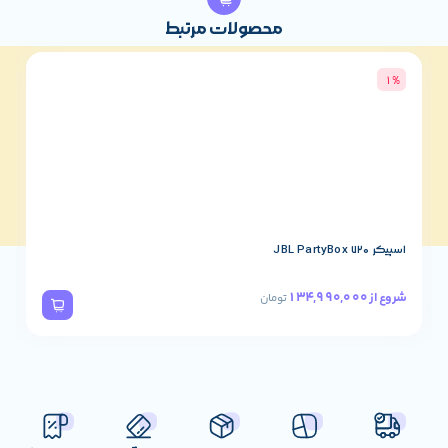
 است. با خرید این محصول، خیالتان از بابت شارژ بهینه، انتقال داده
محصولات مرتبط
 دستگاههای ارزشمندتان راحت خواهد بود. همین امروز این کیت
ه لوازم دیجیتال خود اضافه کنید!
شما می‌توانید این محصول و
3%
 دیگر را با
گارانتی الماس رایان ایرانیان
از
سایت ما
خریداری
اسپیکر JBL PartyBox 320
78,490,000
شروع از
تومان