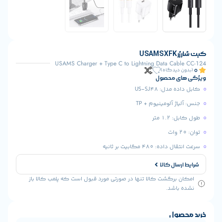
USAMS Charger + Type C to Lightning Data C
یدگاه)
 محصول
: US-SJ48
 آلومینیوم + TP
متر
48 مگابیت بر ثانیه
ال کالا
رگشت کالا تنها در صورتی مورد قبول است که پلمب کالا باز
شد.
ول