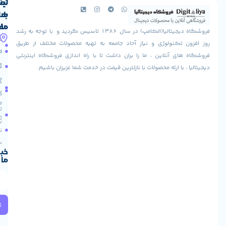
لینک
تماس
با
های
ما
مفید
فروشگاه دیجیتالیا(الکامپ) در سال 1386 تاسیس گردید و با توجه به رشد
آدرس
شرایط
صفحه
تکنولوژی و نیاز آحاد جامعه به تهیه محصولات مختلف از طریق
ما
اصلی
مرجوعی
 آنلاین ، ما را بران داشت تا با راه اندازی فروشگاه اینترنتی
استان
کالا
فروشگاه
با ارئه محصولات با نازلترین قیمت در خدمت شما عزیزان باشیم.
قزوین
مقالات
شهرستان
درباره
البرز
سایت
ما
میدان
ما
تماس
لاله
ثبت
با ما
مجتمع
نام
آپادانا
طبقه
سریع
دوم
خبرنامه
ما
واحد
66
استان
تهران
خیابان
ثبت
ولیعصر
میدان