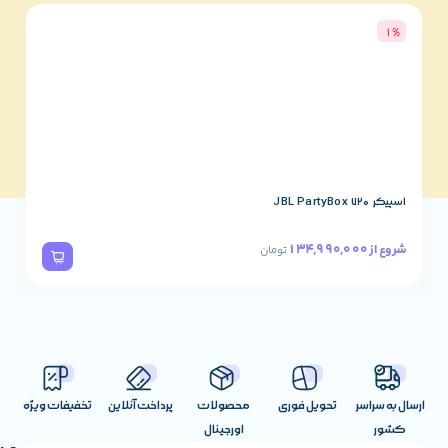
3%
اسپیکر JBL PartyBox 320
78,490,000
شروع از
تومان
تحویل فوری
محصولات
پرداخت آنلاین
تخفیفات ویژه
اورجینال