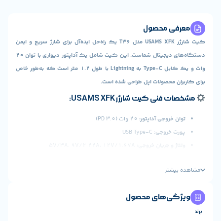
ی محصول
کیت شارژر USAMS XFK مدل T36 یک راه‌حل ایده‌آل برای شارژ سریع و ایمن
دستگاه‌های دیجیتال شماست. این کیت شامل یک آداپتور دیواری با توان ۲۰
وات و یک کابل Type-C به Lightning با طول ۱.۲ متر است که به‌طور خاص
ن محصولات اپل طراحی شده است.
نی کیت شارژر USAMS XFK:
 خروجی آداپتور:
۲۰ وات (PD 3.0)
 خروجی:
USB Type-C
ژ و جریان خروجی:
۵V/3A، ۹V/۲.۲۲A، ۱۲V/۱.۶۷A
د:
۵۲ × ۳۶ × ۳۲ میلی‌متر
یشتر
بندی:
سفید و مشکی
بدنه آداپتور:
پلاستیک مقاوم در برابر حرارت
ی‌های محصول
کابل داخل پک کیت شارژر USAMS XFK: