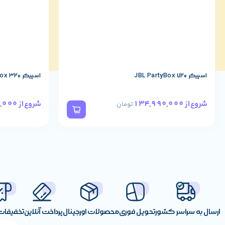
اسپیکر JBL PartyBox 720
اسپیکر JBL PartyBox 320
78,490,000
134,990,000
شروع از
شروع از
تومان
ارسال به سراسر کشور
تحویل فوری
محصولات اورجینال
پرداخت آنلاین
تخفیفات 