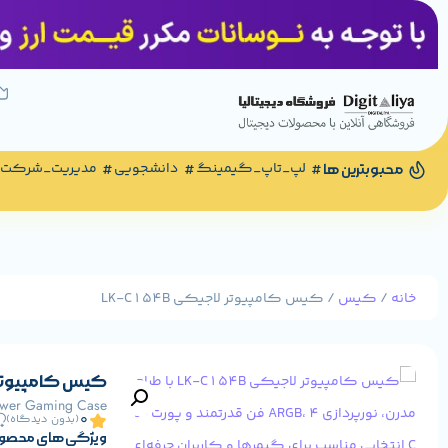
لپ_تاپ_گیمینگ
دانشجویی
مدیریت_شرکت
محبوبترین ها
خانه
/
کیس
/ کیس کامپیوتر لاجیکی LK-C154B
کیس کامپیوتر لاجیک
ower Gaming Case
0
(بدون دیدگاه)
ویژگی های محصو