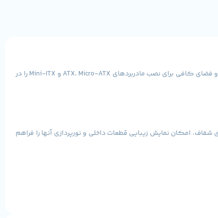
قرار می‌گیرد و فضای کافی برای نصب مادربردهای ATX، Micro-ATX و Mini-ITX را در
شفاف، امکان نمایش زیبایی قطعات داخلی و نورپردازی آنها را فراهم
خلی برای
۴ درایو ۲.۵ اینچی
و
۲ درایو ۳.۵ اینچی
طراحی شده است که