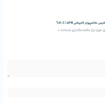
 آلودگی به داخل کیس شده و عمر قطعات را افزایش می‌دهد.
پیوتر لاجیکی LK-C154B”
موردنیاز علامت‌گذاری شده‌اند
*
هدفون و میکروفون تعبیه شده که نیاز کاربران برای اتصال تجهیزات
انتخابی ایده‌آل برای شما باشد. این کیس علاوه بر ظاهر زیبا، کارایی و
س رایان ایرانیان
از
سایت ما
خریداری بفرمایید.