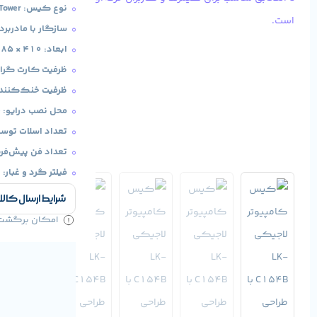
نوع کیس: Mid Tower
سازگار با مادربرد:  / Micro-ATX / Mini-ITX
ابعاد: 410 × 185 × 330 میلی‌متر
ظرفیت کارت گرافیک: تا 
ظرفیت خنک‌کننده پردازند
محل نصب درایو: 4 عدد 2.5 اینچی + 2 عدد 3.5 اینچی
تعداد اسلات توسعه: 7
تعداد فن پیش‌فرض: 4 عدد با نورپردا
فیلتر گرد و غبار: 
شرایط ارسال کالا
امکان برگشت کا