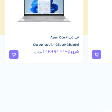
لپ تاپ Asus X1504
Core7(150U)/8GB/512GB/Intel
106,990,000
شروع از
تومان