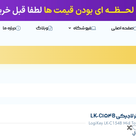
صفحه اصلی
فروشگاه
وبلاگ
درباره ما
ی LK-C154B
LogiKey LK-C154B Mid T
ل