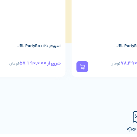
اسپیکر JBL PartyBox 120
57,190,000
شروع از
تومان
تومان
ویژه