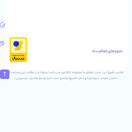
طبقه
اول
واحد
1
آدرس
ایمیل
Info@digitaliya.ir
تلفن
های
الیت ما
تماس
02832243840
09031823840
ن سایت متعلق به مجموعه الکامپ می باشد.استفاده از مطالب این وبسایت با
ف غیرتجاری» و ذکر «منبع» بلامانع است.(اجرا توسط کامران فردموینی)