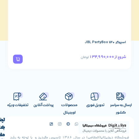
اسپیکر JBL PartyBox 320
78,490,000
شروع از
تومان
تحویل فوری
محصولات
پرداخت آنلاین
تخفیفات ویژه
اورجینال
لینک
تماس
با
های
ما
مفید
فروشگاه دیجیتالیا(الکامپ) در سال 1386 تاسیس گردید و با توجه به رشد