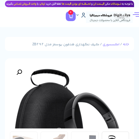
0
وری
/ کیف نگهداری هدفون یوسمز مدل ZB292