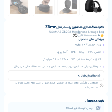
ی هدفون یوسمز مدل ZB292
USAMAS ZB292 Headphone S
یدگاه)
 محصول
رم
192 * 145 * 90 میلیمتر
برای هدفون، پاور بانک، هدفون و سایر دستگاه های دیجیتال
ال کالا
رگشت کالا تنها در صورتی مورد قبول است که پلمب کالا باز
شد.
ول
ال توسط فروشگاه