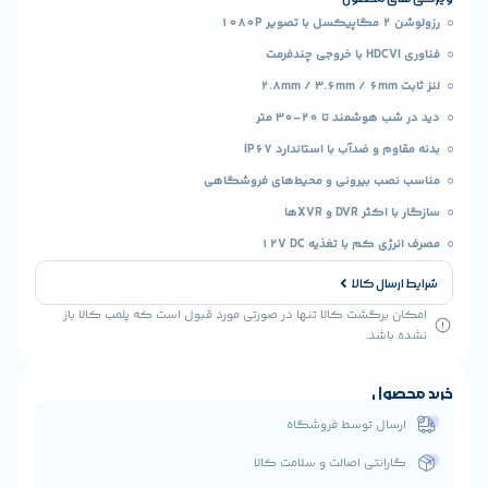
مند تا ۲۰–۳۰ متر
و ضدآب با استاندارد IP67
ب بیرونی و محیط‌های فروشگاهی
D و XVRها
کم با تغذیه 12V DC
ال کالا
رگشت کالا تنها در صورتی مورد قبول است که پلمب کالا باز
شد.
ول
ال توسط فروشگاه
انتی اصالت و سلامت کالا