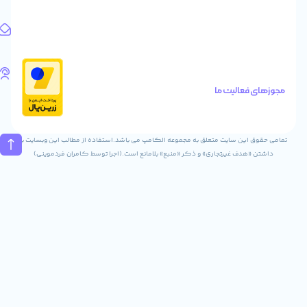
واحد
1
آدرس
ایمیل
Info@digitaliya.ir
تلفن
های
الیت ما
تماس
02832243840
09031823840
ن سایت متعلق به مجموعه الکامپ می باشد.استفاده از مطالب این وبسایت با
ف غیرتجاری» و ذکر «منبع» بلامانع است.(اجرا توسط کامران فردموینی)