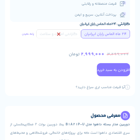
ت منصفانه و رقابتی
اخت آنلاین، سریع و ایمن
ن
گارانتی اصالت و سلامت
پاک کردن
2,999,000
تومان
3
سبد خرید
 مناسب تری سراغ دارید؟
ی محصول
ته داهوا مدل B1A21P-U
یک دوربین بولت ۲ مگاپیکسلی از
ی داهوا است که برای پروژه‌های خانگی، فروشگاهی و محیط‌های