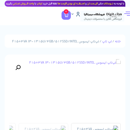
0
پ
/ لپ‌تاپ ایسوس F1504VA I3-1315U/4GB/512SSD/INTEL