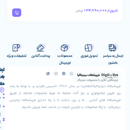
78,490,000
شروع از
تومان
تحویل فوری
محصولات
پرداخت آنلاین
تخفیفات ویژه
اورجینال
لینک
تماس
با
های
ما
مفید
فروشگاه دیجیتالیا(الکامپ) در سال 1386 تاسیس گردید و با توجه به رشد
آدرس
شرایط
صفحه
تکنولوژی و نیاز آحاد جامعه به تهیه محصولات مختلف از طریق
ما
اصلی
مرجوعی
 آنلاین ، ما را بران داشت تا با راه اندازی فروشگاه اینترنتی
استان
کالا
فروشگاه
با ارئه محصولات با نازلترین قیمت در خدمت شما عزیزان باشیم.
قزوین
مقالات
شهرستان
درباره
البرز
سایت
ما
میدان
ما