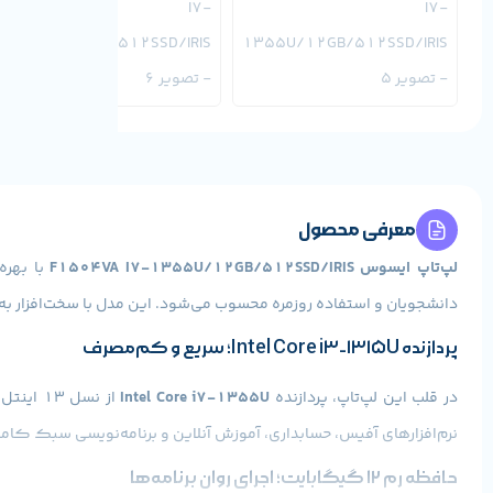
معرفی محصول
لپ‌تاپ ایسوس F1504VA I7-1355U/12GB/512SSD/IRIS
دانشجویان و استفاده روزمره محسوب می‌شود. این مدل با سخت‌افزار به‌روز، حافظه SSD پرسرعت و گرافیک مجتمع اینتل، عملکردی روان و قابل اعتماد را در اخ
پردازنده Intel Core i3-1315U؛ سریع و کم‌مصرف
در قلب این لپ‌تاپ، پردازنده
Intel Core i7-1355U
از نسل 13 اینتل قرار دارد که با معماری جدید، ترکیبی از
نرم‌افزارهای آفیس، حسابداری، آموزش آنلاین و برنامه‌نویسی سبک کامل
حافظه رم 12 گیگابایت؛ اجرای روان برنامه‌ها