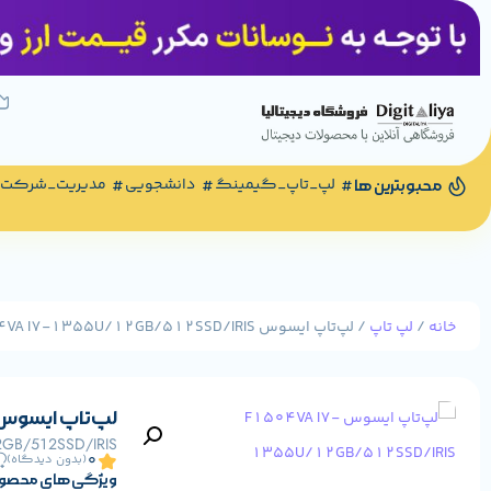
لپ_تاپ_گیمینگ
دانشجویی
مدیریت_شرکت
محبوبترین ها
خانه
/
لپ تاپ
/ لپ‌تاپ ایسوس F1504VA I7-1355U/12GB/512SSD/IRIS
لپ‌تاپ ایسوس 504VA I7-1355U/12GB/512SSD/IRIS
12GB/512SSD/IRIS
0
(بدون دیدگاه)
ویژگی های محصو