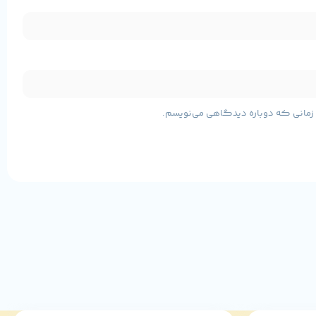
ود حمل‌ونقل آن آسان بوده و برای استفاده روزانه در محیط کار یا
ی زمانی که دوباره دیدگاهی می‌نویسم.
راحتی ممکن می‌سازد. همچنین اتصالات بی‌سیم پایدار، تجربه‌ای بدون دردسر
F1504VA I7-1
انتخابی هوشمندانه محسوب می‌شود. پردازنده نسل