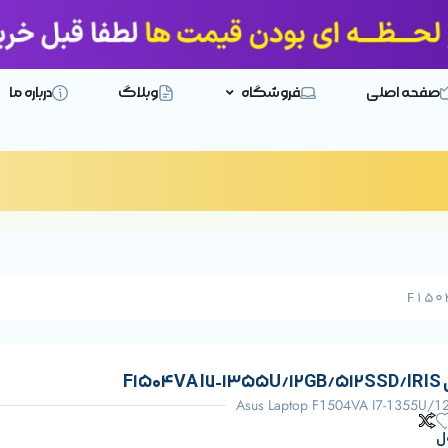
صفحه اصلی
فروشگاه
وبلاگ
درباره ما
F1
Asus Laptop F1504VA I7-1355U/
ل