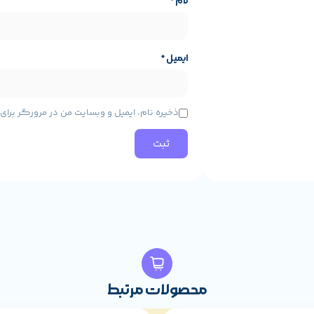
نام
*
 لپ‌تاپ داده است. طراحی باریک، وزن مناسب و کیفیت ساخت خوب باعث می‌ش
ایمیل
*
ذخیره نام، ایمیل و وبسایت من در مرورگر برا
هز است که اتصال انواع لوازم جانبی، فلش مموری، مانیتور و تجهیزات جانبی را به‌
مره، اداری و دانشجویی هستید، لپ‌تاپ ایسوس
355U/12GB/512SSD/IRIS
ایان ایرانیان
از
سایت ما
خریداری بفرمایید.
محصولات مرتبط