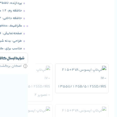
پردازنده: Intel Core i7-1355U نسل 13
حافظه رم: 12 گیگابایت DDR4
حافظه داخلی: 512 گیگابایت SSD پرسرعت
گرافیک: Intel IRIS Graphics (مجتمع)
صفحه‌نمایش: 15.6 اینچ Full HD
طراحی: بدنه شیک 
مناسب برای: کا
شرایط ارسال کالا
امکان برگشت کا