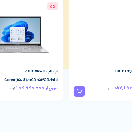
5%
لپ تاپ Asus X1504
Core7(150U)/8GB/512GB/Intel
106,990,000
شروع از
تومان
تومان