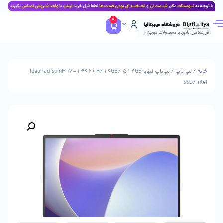
0
پ
/ لپ‌تاپ لنوو IdeaPad Slim3 i7-13620H/16GB/ 512GB