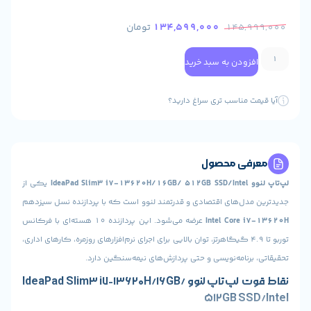
134,599,000
تومان
145,
ودن به سبد خرید
 مناسب تری سراغ دارید؟
ی محصول
یکی از
ل‌های اقتصادی و قدرتمند لنوو است که با پردازنده نسل سیزدهم
Intel Core
عرضه می‌شود. این پردازنده ۱۰ هسته‌ای با فرکانس
وربو تا 4.9 گیگاهرتز، توان بالایی برای اجرای نرم‌افزارهای روزمره، کارهای اداری،
نامه‌نویسی و حتی پردازش‌های نیمه‌سنگین دارد.
نقاط قوت لپ‌تاپ لنوو IdeaPad Slim3 i7-13620H/16GB/
512GB S