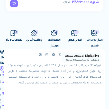
78,490,000
شروع از
تومان
تحویل فوری
محصولات
پرداخت آنلاین
تخفیفات ویژه
اورجینال
لینک
تماس
با
های
ما
مفید
فروشگاه دیجیتالیا(الکامپ) در سال 1386 تاسیس گردید و با توجه به رشد
آدرس
شرایط
صفحه
تکنولوژی و نیاز آحاد جامعه به تهیه محصولات مختلف از طریق
ما
اصلی
مرجوعی
 آنلاین ، ما را بران داشت تا با راه اندازی فروشگاه اینترنتی
استان
کالا
فروشگاه
با ارئه محصولات با نازلترین قیمت در خدمت شما عزیزان باشیم.
قزوین
مقالات
شهرستان
درباره
البرز
سایت
ما
میدان
ما
تماس
لاله
ثبت
با ما
مجتمع