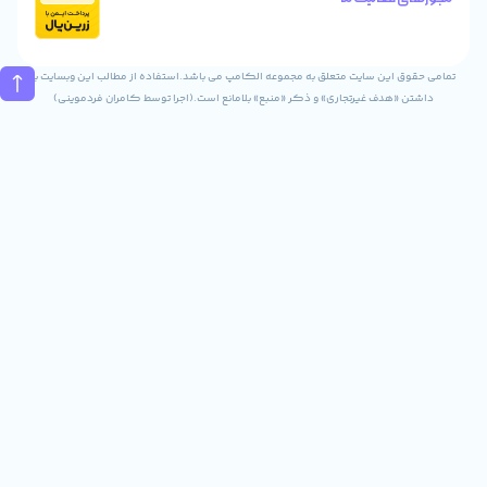
تماس
02832243840
09031823840
ن سایت متعلق به مجموعه الکامپ می باشد.استفاده از مطالب این وبسایت با
ف غیرتجاری» و ذکر «منبع» بلامانع است.(اجرا توسط کامران فردموینی)