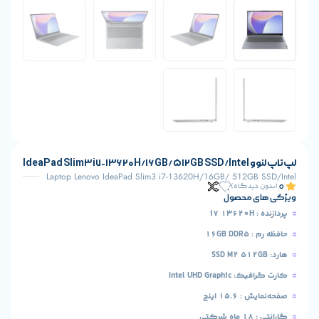
IdeaPa
Laptop Lenovo IdeaPad Slim3 i7-13620H/16GB/ 512GB
یدگاه)
 محصول
16
Intel UHD Gr
15 اینچ