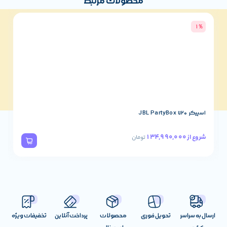
محصولات مرتبط
3%
اسپیکر JBL PartyBox 320
78,490,000
شروع از
تومان
تحویل فوری
محصولات
پرداخت آنلاین
تخفیفات ویژه