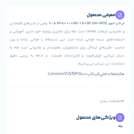
ی محصول
یکی از مدل‌های اقتصادی
و کاربردی شرکت Lenovo است که برای کاربری روزمره، امور اداری، آموزشی و
ی سبک طراحی شده است. این دستگاه با طراحی ساده و وزن
ه‌ای ایده‌آل برای دانشجویان، کارمندان و کاربرانی است که به
اپی خوش‌قیمت و قابل‌اعتماد هستند. در ادامه به بررسی دقیق
لپ‌تاپ می‌پردازیم:
پ Lenovo V15 N4500:
پردازنده: این دستگاه به پردازنده اینتل N4500 مجهز شده که از
نسل Jasper Lake است و برای اجرای نرم‌افزارهای سبک، وب‌گردی،
یشتر
ای فیلم و کارهای آفیس عملکرد قابل‌قبولی ارائه می‌دهد.
حافظه رم: وجود 8 گیگابایت رم DDR4 باعث می‌شود اجرای هم‌زمان
ی‌های محصول
برنامه بدون افت سرعت انجام شود.
حافظه ذخیره‌سازی: لپ‌تاپ لنوو V15 دارای حافظه SSD با ظرفیت 256