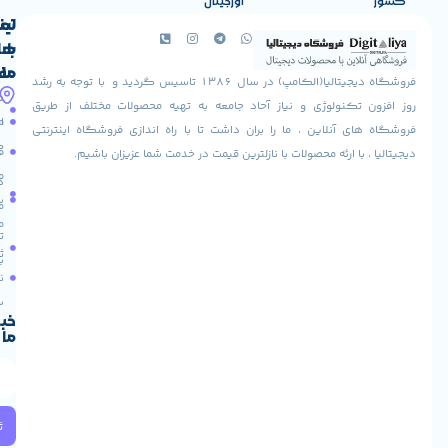
اورجینال
لینک
تماس
با
های
ما
مفید
فروشگاه دیجیتالیا(الکامپ) در سال 1386 تاسیس گردید و با توجه به رشد
آدرس
شرایط
صفحه
تکنولوژی و نیاز آحاد جامعه به تهیه محصولات مختلف از طریق
ما
اصلی
مرجوعی
 آنلاین ، ما را بران داشت تا با راه اندازی فروشگاه اینترنتی
استان
کالا
فروشگاه
با ارئه محصولات با نازلترین قیمت در خدمت شما عزیزان باشیم.
قزوین
مقالات
شهرستان
درباره
البرز
سایت
ما
میدان
ما
تماس
لاله
ثبت
با ما
مجتمع
نام
آپادانا
طبقه
سریع
دوم
خبرنامه
ما
واحد
66
استان
تهران
خیابان
ثبت
ولیعصر