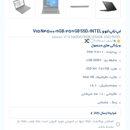
V15 
Lenovo V15 N4500/8GB/256GB 
یدگاه)
 محصول
8G
Intel HD
 15.6
شکی
ال کالا
رگشت کالا تنها در صورتی مورد قبول است که پلمب کالا باز
شد.