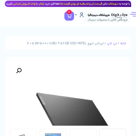
0
پ
/ لپ‌تاپ لنوو V15 N4500/8GB/256GB SSD/INTEL